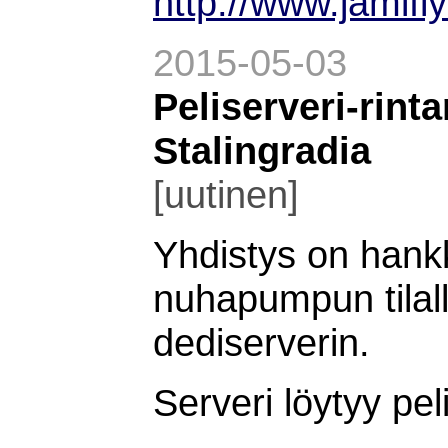
http://www.jamifl
2015-05-03
Peliserveri-rinta
Stalingradia
[uutinen]
Yhdistys on hank
nuhapumpun tilall
dediserverin.
Serveri löytyy pel