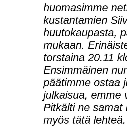
huomasimme netist
kustantamien Siive
huutokaupasta, pä
mukaan. Erinäist
torstaina 20.11 kl
Ensimmäinen nume
päätimme ostaa j
julkaisua, emme 
Pitkälti ne samat
myös tätä lehteä