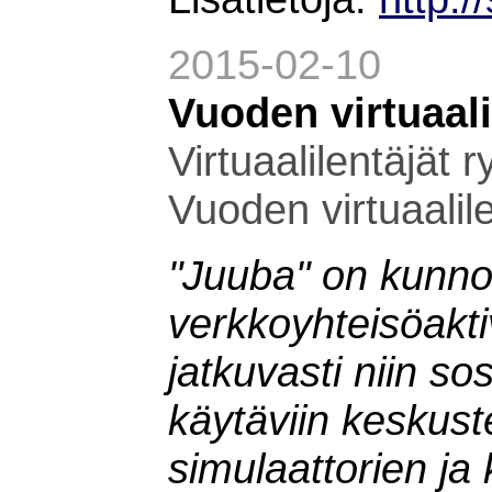
2015-02-10
Vuoden virtuaal
Virtuaalilentäjät 
Vuoden virtuaalil
"Juuba" on kunno
verkkoyhteisöaktiv
jatkuvasti niin s
käytäviin keskust
simulaattorien ja 