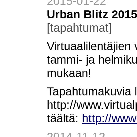
2015-01-22
Urban Blitz 201
[tapahtumat]
Virtuaalilentäjien
tammi- ja helmik
mukaan!
Tapahtumakuvia l
http://www.virtual
täältä:
http://www.
2014-11-12