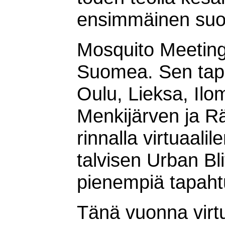
ensimmäinen suoma
Mosquito Meeting o
Suomea. Sen tap
Oulu, Lieksa, Ilo
Menkijärven ja R
rinnalla virtuaali
talvisen Urban Bl
pienempiä tapahtu
Tänä vuonna virt