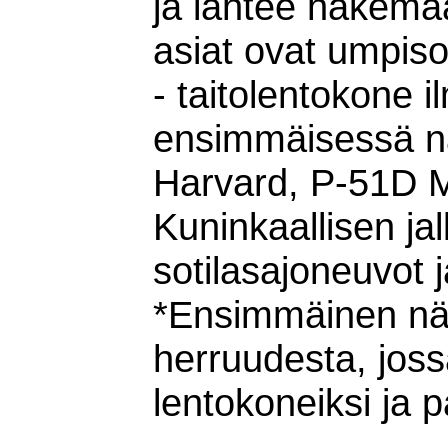
ja lähtee hakemaa
asiat ovat umpiso
- taitolentokone 
ensimmäisessä n
Harvard, P-51D M
Kuninkaallisen ja
sotilasajoneuvot 
*Ensimmäinen näy
herruudesta, joss
lentokoneiksi ja p