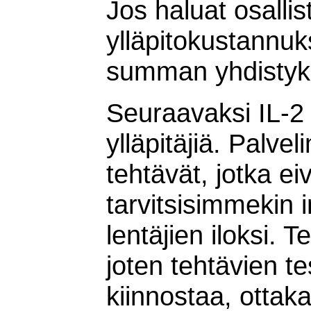
Jos haluat osalli
ylläpitokustannu
summan yhdistykse
Seuraavaksi IL-2 B
ylläpitäjiä. Palve
tehtävät, jotka e
tarvitsisimmekin 
lentäjien iloksi. 
joten tehtävien t
kiinnostaa, ottak