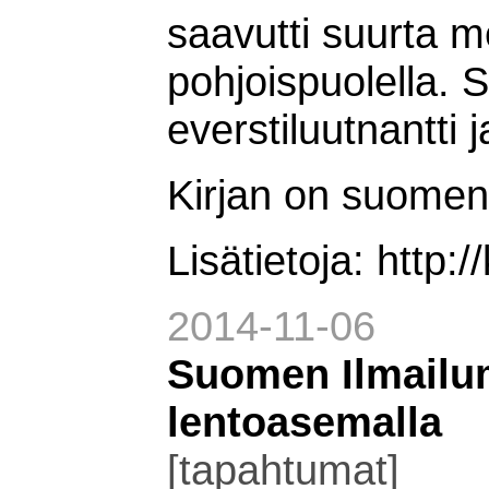
saavutti suurta m
pohjoispuolella. 
everstiluutnantti 
Kirjan on suomen
Lisätietoja: http:
2014-11-06
Suomen Ilmailum
lentoasemalla
[tapahtumat]