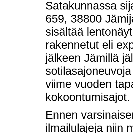
Satakunnassa sija
659, 38800 Jämij
sisältää lentonäyt
rakennetut eli ex
jälkeen Jämillä j
sotilasajoneuvoja
viime vuoden tap
kokoontumisajot.
Ennen varsinaise
ilmailulajeja niin