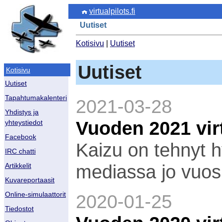
virtualpilots.fi
Uutiset
Kotisivu
|
Uutiset
Uutiset
Kotisivu
Uutiset
Tapahtumakalenteri
2021-03-28
Yhdistys ja
Vuoden 2021 vir
yhteystiedot
Facebook
Kaizu on tehnyt 
IRC chatti
mediassa jo vuo
Artikkelit
Kuvareportaasit
Online-simulaattorit
2020-01-25
Tiedostot