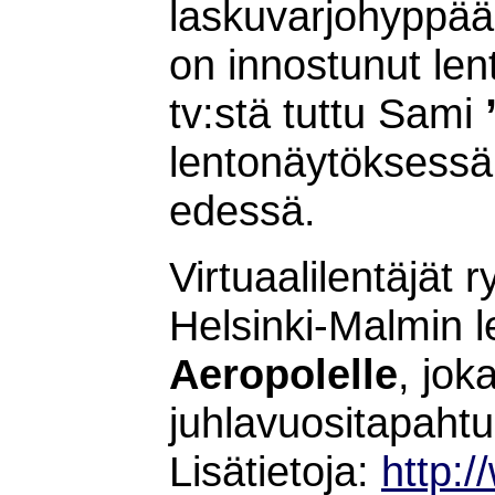
laskuvarjohyppää
on innostunut le
tv:stä tuttu Sami
lentonäytöksessä
edessä.
Virtuaalilentäjät 
Helsinki-Malmin le
Aeropolelle
, jok
juhlavuositapahtu
Lisätietoja:
http:/