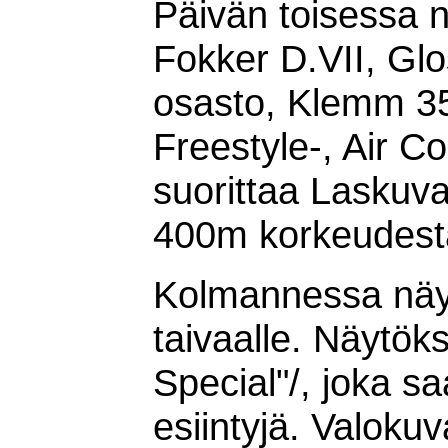
Päivän toisessa n
Fokker D.VII, Gl
osasto, Klemm 35
Freestyle-, Air C
suorittaa Laskuvar
400m korkeudest
Kolmannessa näytö
taivaalle. Näytök
Special"/, joka s
esiintyjä. Valoku