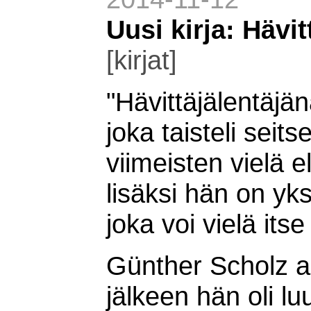
Uusi kirja: Hävi
[kirjat]
"Hävittäjälentäjä
joka taisteli sei
viimeisten vielä 
lisäksi hän on yks
joka voi vielä it
Günther Scholz a
jälkeen hän oli l