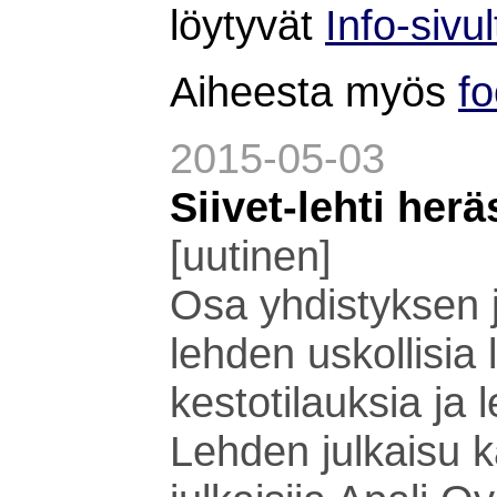
löytyvät
Info-sivu
Aiheesta myös
fo
2015-05-03
Siivet-lehti herä
[uutinen]
Osa yhdistyksen j
lehden uskollisia l
kestotilauksia ja 
Lehden julkaisu k