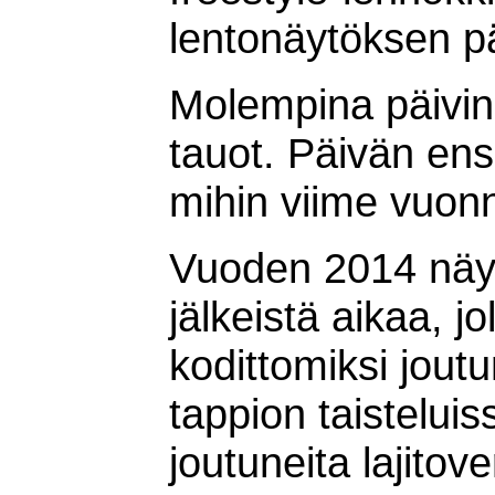
lentonäytöksen pä
Molempina päivinä
tauot. Päivän ens
mihin viime vuonn
Vuoden 2014 näyt
jälkeistä aikaa, j
kodittomiksi jout
tappion taisteluis
joutuneita lajito