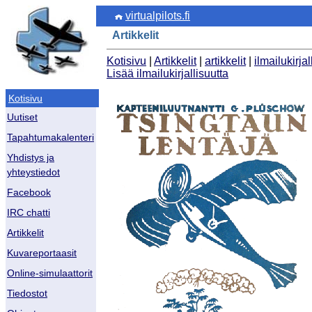
virtualpilots.fi
Artikkelit
Kotisivu
|
Artikkelit
|
artikkelit
|
ilmailukirjal
Lisää ilmailukirjallisuutta
Kotisivu
Uutiset
Tapahtumakalenteri
Yhdistys ja
yhteystiedot
Facebook
IRC chatti
Artikkelit
Kuvareportaasit
Online-simulaattorit
Tiedostot