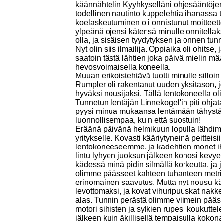
käännähtelin Kyyhkyselläni ohjesääntöje
todellinen nautinto kuppelehtia ihanassa 
koelaskeutuminen oli onnistunut moitteett
ylpeänä ojensi kätensä minulle onnitellaks
olla, ja sisäisen tyydytyksen ja onnen tun
Nyt olin siis ilmailija. Oppiaika oli ohitse,
saatoin tästä lähtien joka päivä mielin mä
hevosvoimaisella koneella.
Muuan erikoistehtävä tuotti minulle silloin 
Rumpler oli rakentanut uuden yksitason, jo
hyväksi nousijaksi. Tällä lentokoneella o
Tunnetun lentäjän Linnekogel'in piti ohjata
pyysi minua mukaansa lentämään tähystäjä
luonnollisempaa, kuin että suostuin!
Eräänä päivänä helmikuun lopulla lähdi
yritykselle. Kovasti kääriytyneinä peitteis
lentokoneeseemme, ja kadehtien monet ihm
lintu lyhyen juoksun jälkeen kohosi kevye
kädessä minä pidin silmällä korkeutta, ja j
olimme päässeet kahteen tuhanteen metrii
erinomainen saavutus. Mutta nyt nousu käv
levottomaksi, ja kovat vihuripuuskat nakke
alas. Tunnin perästä olimme viimein pääs
motori sihisten ja sylkien rupesi koukut
jälkeen kuin äkillisellä tempaisulla kokon