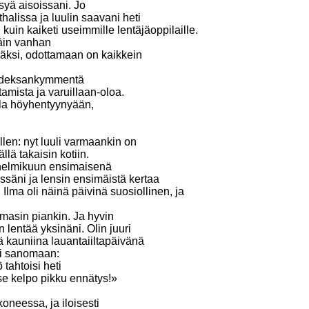
ysyä aisoissani. Jo
alissa ja luulin saavani heti
 kuin kaiketi useimmille lentäjäoppilaille.
jäin vanhan
jäksi, odottamaan on kaikkein
Kahdeksankymmentä
amista ja varuillaan-oloa.
lla höyhentyynyään,
llen: nyt luuli varmaankin on
llä takaisin kotiin.
 helmikuun ensimaisenä
ssäni ja lensin ensimäistä kertaa
Ilma oli näinä päivinä suosiollinen, ja
masin piankin. Ja hyvin
 lentää yksinäni. Olin juuri
ä kauniina lauantaiiltapäivänä
li sanomaan:
 tahtoisi heti
 se kelpo pikku ennätys!»
neessa, ja iloisesti