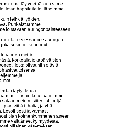
remmin peittäytyneinä kuin viime
tta ilman happilaitetta, lähdimme
kuin leikkiä lyö den.
jäätävä. Puhkaistuamme
mme loistavaan auringonpaisteeseen,
 nimittäin edessämme auringon
 joka sekin oli kohonnut
 tuhannen metrin
nästä, korkealla jokapäiväisten
neet, jotka olivat niin eläviä
ohtasivat toisensa.
veljemme ja
a mat
eidän täytyi tehdä
äämme. Tunnin kuluttua olimme
taan metriin, sitten tuli neljä
 pian viittä tuhatta, ja yhä
. Levollisesti ja varmasti
 osotti pian kolmenkymmenen asteen
mme välittäneet kylmyydestä.
nosti hiljainen väsymyksen