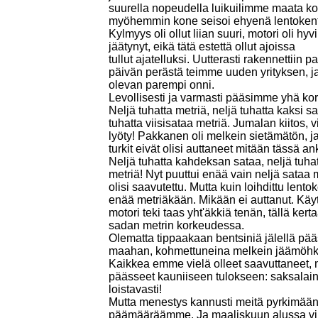
suurella nopeudella luikuilimme maata ko
myöhemmin kone seisoi ehyenä lentokent
Kylmyys oli ollut liian suuri, motori oli hyv
jäätynyt, eikä tätä estettä ollut ajoissa
tullut ajatelluksi. Uutterasti rakennettii
päivän perästä teimme uuden yrityksen, ja 
olevan parempi onni.
Levollisesti ja varmasti pääsimme yhä k
Neljä tuhatta metriä, neljä tuhatta kaksi sa
tuhatta viisisataa metriä. Jumalan kiitos, 
lyöty! Pakkanen oli melkein sietämätön, 
turkit eivät olisi auttaneet mitään tässä a
Neljä tuhatta kahdeksan sataa, neljä tuh
metriä! Nyt puuttui enää vain neljä sataa 
olisi saavutettu. Mutta kuin loihdittu lent
enää metriäkään. Mikään ei auttanut. Käyt
motori teki taas yht'äkkiä tenän, tällä ke
sadan metrin korkeudessa.
Olematta tippaakaan bentsiniä jälellä pä
maahan, kohmettuneina melkein jäämöhkä
Kaikkea emme vielä olleet saavuttaneet, 
päässeet kauniiseen tulokseen: saksalain
loistavasti!
Mutta menestys kannusti meitä pyrkimään
päämääräämme. Ja maaliskuun alussa viimei