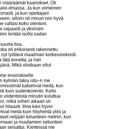
n määräämät kaarrokset. Oli
talvi-ilmassa. Ja kun viimeinen
omasti, ja kun opettajani
een, silloin oli minun niin hyvä
ne valtasi koko olentoni.
 ja vapaasti ja yksinäni
ärin lentää isolla sadan
suurta iloa.
ka oli erikoisesti rakennettu
li nyt lyötävä maailman korkeusrekordi.
 tätä konetta, ja hän
nä. Mikä olisikaan ollut
mme ensimäiselle
iin kylmän takia istu~n me
issilmät katselivat meitä, kun
sti kuin sudenkorento. Kello
o viidentoista minutin kuluttua
n, mikä siihen aikaan oli
i hitaasti. Ilma kävi hyvin
livat meitä kuin höyhentä ylös ja
seet neljään tuhanteen metriin, kun
telemaan ja muutamien sekuntien
aan seisattui. Kierteissä me