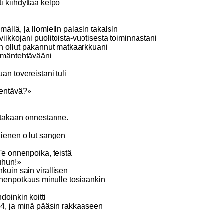
i kiihdyttää kelpo
ällä, ja ilomielin palasin takaisin
ikkojani puolitoista-vuotisesta toiminnastani
an ollut pakannut matkaarkkuani
elämäntehtävääni
n tovereistani tuli
mentävä?»
ustakaan onnestanne.
ienen ollut sangen
 Te onnenpoika, teistä
uhun!»
nkuin sain virallisen
nnenpotkaus minulle tosiaankin
doinkin koitti
, ja minä pääsin rakkaaseen