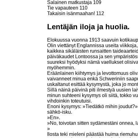
Salainen matkustaja 109
Tie vapauteen 110
Takaisin isänmaahan! 112
Lentäjän iloja ja huolia.
Elokuussa vuonna 1913 saavuin kotikaupu
Olin viettänyt Englannissa useita viikkoj
kaikkea sikäläisten runsaitten taideaartei
päiväkaudet Lontoossa ja sen ympäristössä
suureksi hyödyksi nämä vaellukset olisiva
myöhemmin.
Eräänlainen kiihtymys ja levottomuus oliv
vaivanneet minua enkä Schweriniin saapu
uskaltanut esittää kysymystä, joka jo monta
Sillä näinä päivinä piti ilmestyä uusien 
minun suhteeni kysymys oli siitä, tokko v
vihdoinkin toteutuisi.
Enoni kysymys: »Tiedätkö mihin joudut?» 
sähkö-isku.
»En».
»No, toivotan sitten sydämestäni onnea, l
»
Ilosta teki mieleni päästää huima riemuhu