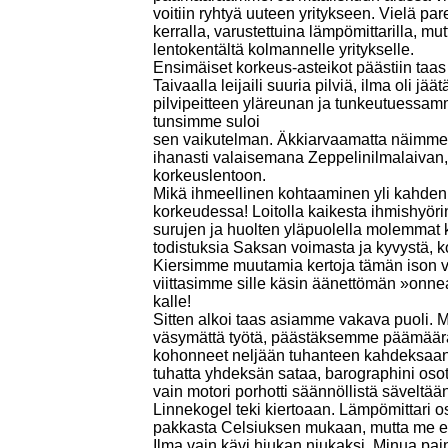
voitiin ryhtyä uuteen yritykseen. Vielä pa
kerralla, varustettuina lämpömittarilla, mu
lentokentältä kolmannelle yritykselle.
Ensimäiset korkeus-asteikot päästiin taas 
Taivaalla leijaili suuria pilviä, ilma oli 
pilvipeitteen yläreunan ja tunkeutuessa
tunsimme suloi
sen vaikutelman. Äkkiarvaamatta näimme
ihanasti valaisemana Zeppelinilmalaivan,
korkeuslentoon.
Mikä ihmeellinen kohtaaminen yli kahden
korkeudessa! Loitolla kaikesta ihmishyöri
surujen ja huolten yläpuolella molemmat ko
todistuksia Saksan voimasta ja kyvystä, k
Kiersimme muutamia kertoja tämän ison 
viittasimme sille käsin äänettömän »onne
kalle!
Sitten alkoi taas asiamme vakava puoli. M
väsymättä työtä, päästäksemme päämäär
kohonneet neljään tuhanteen kahdeksaan sa
tuhatta yhdeksän sataa, barographini osotti
vain motori porhotti säännöllistä säveltään
Linnekogel teki kiertoaan. Lämpömittari
pakkasta Celsiuksen mukaan, mutta me e
Ilma vain kävi hiukan niukaksi. Minua pai