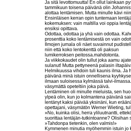
Ja sitä levottomuutta! En ollut lainkaan p
tammikuun toisena päivänä olin Johannisth
alottaa lentämisen. Mutta minulle kävi niin
Ensinläisen kerran opin tuntemaan lentä
kokemuksen: vain maltilla voi oppia lentä
ensiksi opittava.
Odottaa, odottaa ja yhä vain odottaa. 
prosenttia koko lentämisestä on vain odott
Ilmojen jumala oli näet suvainnut pudiste
niin että koko lentokenttä oli paksun
lumikerroksen peitossa.mahdotonta.
Ja viikkokaudet olin tullut joka aamu ajate
sulanut! Mutta pettyneenä palasin iltapäivä
Helmikuussa vihdoin tuli kaunis ilma. Ja
päivänä minä istuin onnellisena kyyhkyse
ilmaan suloisessa kylmässä talvi-ilmassa. 
väsymättä opeteltiin joka päivä.
Lentäminen oli minulle mieluista, sen huo
ylpeä olin, kun jo kolmantena päivänä sain
lentänyt kaksi päivää yksinäni, kun erään
opettajani, väsymätön Werner Wieting, tu
»No, kuinka olisi, herra yliluutnantti, ettekö
suorittaa lentäjän-tutkintoanne? Olisihan
»Tahdonpa tietenkin, olen valmis!»
Kymmenen minutia myöhemmin istuin jo ko