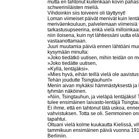
mutta en tahtonut kuitenkaan kovin pahast
schweriniläisten mieliä.
Vihdoinkin siis toiveeni oli täyttynyt!
Loman viimeiset päivät menivät kuin lentäm
meriväenkouluun, palvelemaan viimeisiä vi
tarkastusupseerina, enkä vielä milloinka
niin iloisena, kuin nyt lähtiessäni uutta 
vastaanottamaan.
Juuri muutamia päiviä ennen lähtöäni muua
kysymään minulta:
»Joko tiedätkö uutisen, mihin teidän on 
»Joko tiedätte uutisen,
»Kyllä, lentäjäksi».
»Mies hyvä, eihän teillä vielä ole aavist
Tehän joudutte Tsingtauhun!»
Menin aivan mykäksi hämmästyksestä ja l
tyhmän näköinen.
»Niin, Tsingtauhun, ja vieläpä lentäjäksi!
tulee ensimäinen laivasto-lentäjä Tsingta
Ei ihme, että en tahtonut tätä uskoa, enne
vahvistuksen. Totta se oli. Semmoinen o
tapahtui.
Oltuani vielä kolme kuukautta Kielissä, vih
tammikuun ensimäinen päivä vuonna 1914
Berliniin.