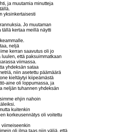
hti, ja muutamia minutteja
ällä.
in yksinkertaisesti
n parannuksia. Jo muutaman
tällä kertaa meillä näytti
orkeammalle.
taa, neljä
viime kerran saavutus oli jo
ja luulen, että paksuimmatkaan
nkarassa viimassa.
atta yhdeksän sataa
metriä, niin asetettu päämäärä
okone kieltäytyi kiipeämästä
tö-aine oli loppumassa, ja
rtaa neljän tuhannen yhdeksän
äsimme ehjin nahoin
leiksi.
mutta kuitenkin
en korkeusennätys oli voitettu
 viimeiseenkin
n oli ilma taas niin väljä, että