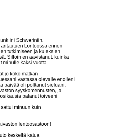
nkiini Schweriniin.
a, antautuen Lontoossa ennen
den tutkimiseen ja kuleksien
. Silloin en aavistanut, kuinka
t minulle kaksi vuotta
at jo koko matkan
essani vastassa olevalle enolleni
 päivää oli polttanut sieluani.
laivaston syyskomennusten, ja
uosikausia palanut toiveeni
sattui minuun kuin
aivaston lentoosastoon!
uto keskellä katua