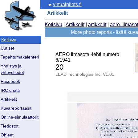
virtualpilots.fi
Artikkelit
Kotisivu
|
Artikkelit
|
artikkelit
|
aero_ilmaso
More photo reports - lisää ku
Kotisivu
Uutiset
AERO Ilmasota -lehti numero
Tapahtumakalenteri
6/1941
20
Yhdistys ja
yhteystiedot
LEAD Technologies Inc. V1.01
Facebook
IRC chatti
Artikkelit
Kuvareportaasit
Online-simulaattorit
Tiedostot
Ohjeet