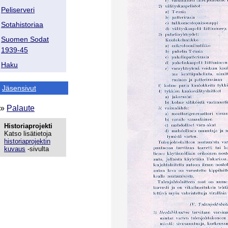
Peliserveri
Sotahistoriaa
Suomen Sodat
1939-45
Haku
Jäsensivut
»
Palaute
Historiaprojekti
Katso lisätietoja
historiaprojektin
kuvaus
-sivulta