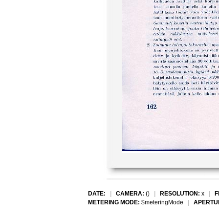
DATE:
|
CAMERA:
()
|
RESOLUTION:
x
|
F
METERING MODE:
$meteringMode
|
APERTU