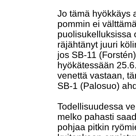
Jo tämä hyökkäys ant
pommin ei välttämät
puolisukelluksissa
räjähtänyt juuri köl
jos SB-11 (Forstén) 
hyökätessään 25.6
venettä vastaan, t
SB-1 (Palosuo) ahdi
Todellisuudessa ve
melko pahasti saad
pohjaa pitkin ryöm