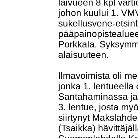
laivueen 8 kpl vart
johon kuului 1. VMV
sukellusvene-etsin
pääpainopistealuee
Porkkala. Syksymmäl
alaisuuteen.
Ilmavoimista oli mer
jonka 1. lentueella
Santahaminassa ja 
3. lentue, josta my
siirtynyt Makslahden 
(Tsaikka) hävittäjäll