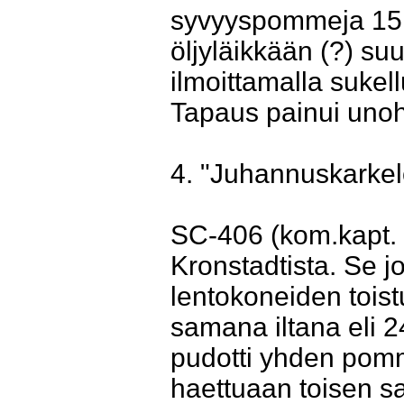
syvyyspommeja 15.
öljyläikkään (?) suur
ilmoittamalla sukel
Tapaus painui uno
4. "Juhannuskarkel
SC-406 (kom.kapt. E
Kronstadtista. Se j
lentokoneiden toist
samana iltana eli 
pudotti yhden pom
haettuaan toisen s