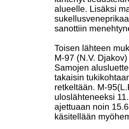
alueelle. Lisäksi m
sukellusveneprikaat
sanottiin menehty
Toisen lähteen muk
M-97 (N.V. Djakov) j
Samojen alusluette
takaisin tukikohtaa
retkeltään. M-95(L.
uloslähteneeksi 11
ajettuaan noin 15.
käsitellään myöhe