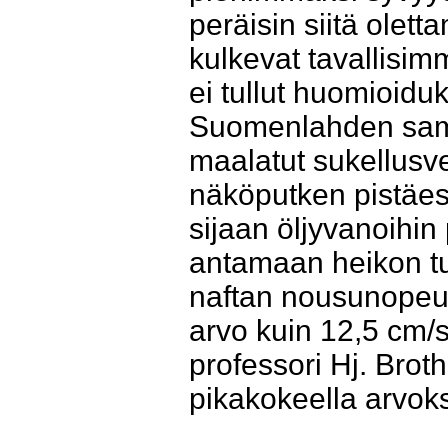
peräisin siitä olet
kulkevat tavallisim
ei tullut huomioidu
Suomenlahden sam
maalatut sukellusve
näköputken pistäes
sijaan öljyvanoihin
antamaan heikon tu
naftan nousunopeude
arvo kuin 12,5 cm/s
professori Hj. Bro
pikakokeella arvoks