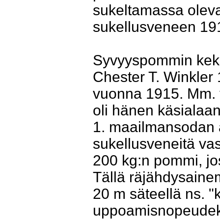
sukeltamassa olev
sukellusveneen 19
Syvyyspommin keksi
Chester T. Winkler
vuonna 1915. Mm. 
oli hänen käsialaan
1. maailmansodan a
sukellusveneitä vas
200 kg:n pommi, jos
Tällä räjähdysainem
20 m säteellä ns. "
uppoamisnopeudeksi 