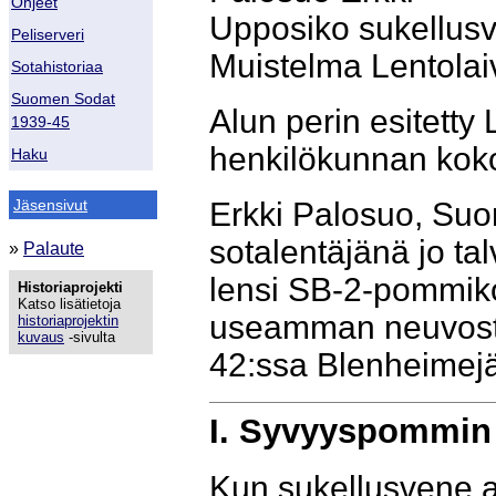
Ohjeet
Upposiko sukellus
Peliserveri
Muistelma Lentolai
Sotahistoriaa
Suomen Sodat
Alun perin esitetty
1939-45
henkilökunnan kok
Haku
Jäsensivut
Erkki Palosuo, Suo
sotalentäjänä jo t
»
Palaute
lensi SB-2-pommiko
Historiaprojekti
Katso lisätietoja
useamman neuvost
historiaprojektin
kuvaus
-sivulta
42:ssa Blenheimejä
I. Syvyyspommin 
Kun sukellusvene al