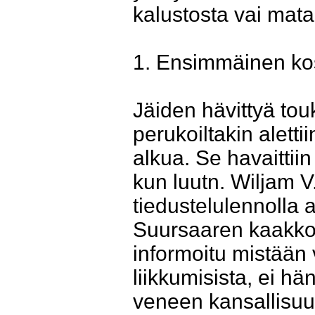
kalustosta vai mata
1. Ensimmäinen ko
Jäiden hävittyä to
perukoiltakin alett
alkua. Se havaittii
kun luutn. Wiljam V
tiedustelulennolla
Suursaaren kaakkois
informoitu mistään 
liikkumisista, ei hä
veneen kansallisuut