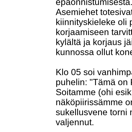
epäonnistumisesta. 
Asemiehet totesiva
kiinnityskieleke ol
korjaamiseen tarvi
kylältä ja korjaus j
kunnossa ollut kon
Klo 05 soi vanhimp
puhelin: "Tämä on P
Soitamme (ohi esik
näköpiirissämme on
sukellusvene torni
valjennut.