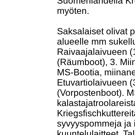
Suomenlahdella Kr
myöten.
Saksalaiset olivat
alueelle mm sukell
Raivaajalaivueen (1
(Räumboot), 3. Mii
MS-Bootia, miinanet
Etuvartiolaivueen (
(Vorpostenboot). M
kalastajatroolareis
Kriegsfischkuttereit
syvyyspommeja ja i
kuuntelulaitteet. Ta