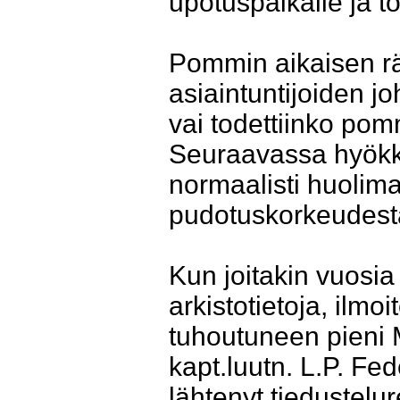
upotuspaikalle ja to
Pommin aikaisen räj
asiaintuntijoiden jo
vai todettiinko pom
Seuraavassa hyökk
normaalisti huolim
pudotuskorkeudesta
Kun joitakin vuosia 
arkistotietoja, ilmo
tuhoutuneen pieni 
kapt.luutn. L.P. Fed
lähtenyt tiedustelur