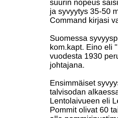
suurin nopeus saisi
ja syvyytys 35-50 
Command kirjasi v
Suomessa syvyysp
kom.kapt. Eino eli "
vuodesta 1930 per
johtajana.
Ensimmäiset syvyys
talvisodan alkaessa 
Lentolaivueen eli L
Pommit olivat 60 tai