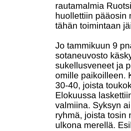
rautamalmia Ruotsi
huollettiin pääosin
tähän toimintaan jä
Jo tammikuun 9 pnä
sotaneuvosto käsky
sukellusveneet ja p
omille paikoilleen. 
30-40, joista touko
Elokuussa laskettii
valmiina. Syksyn ai
ryhmä, joista tosin
ulkona merellä. Esik