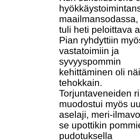
hyökkäystoimintans
maailmansodassa, s
tuli heti peloittava 
Pian ryhdyttiin myö
vastatoimiin ja
syvyyspommin
kehittäminen oli nä
tehokkain.
Torjuntaveneiden ri
muodostui myös uu
aselaji, meri-ilmavo
se upottikin pommi
pudotuksella