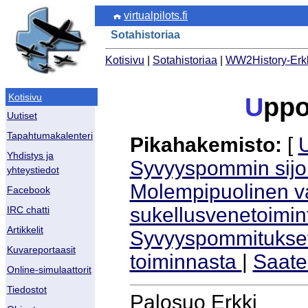
virtualpilots.fi
Sotahistoriaa
Kotisivu
|
Sotahistoriaa
|
WW2History-Erk
Kotisivu
U
ppo
Uutiset
Tapahtumakalenteri
Pikahakemisto:
[
Yhdistys ja
Syvyyspommin sijo
yhteystiedot
Molempipuolinen v
Facebook
sukellusvenetoimin
IRC chatti
Artikkelit
Syvyyspommitukset
Kuvareportaasit
toiminnasta
|
Saate
Online-simulaattorit
Tiedostot
Palosuo Erkki