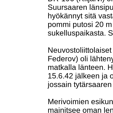
Suursaaren länsipu
hyökännyt sitä vas
pommi putosi 20 m 
sukelluspaikasta. Se
Neuvostoliittolaiset 
Federov) oli lähten
matkalla länteen. H
15.6.42 jälkeen ja
jossain tytärsaaren 
Merivoimien esikunn
mainitsee oman le