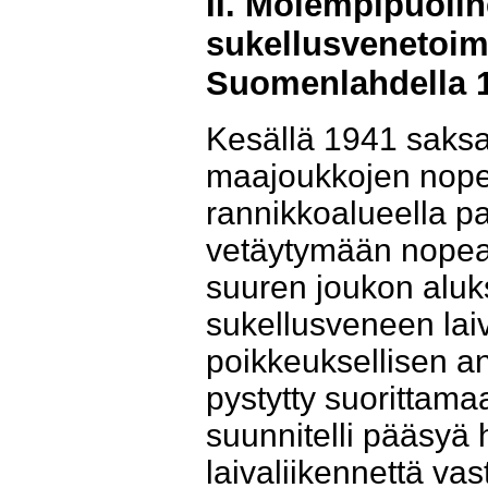
II. Molempipuoli
sukellusvenetoimi
Suomenlahdella 
Kesällä 1941 saksa
maajoukkojen nope
rannikkoalueella pa
vetäytymään nopeast
suuren joukon aluk
sukellusveneen laiv
poikkeuksellisen an
pystytty suorittama
suunnitelli pääsyä
laivaliikennettä vas