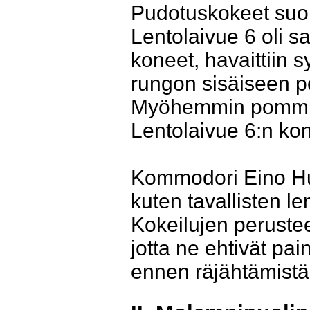
Pudotuskokeet suori
Lentolaivue 6 oli s
koneet, havaittiin
rungon sisäiseen p
Myöhemmin pommiri
Lentolaivue 6:n kon
Kommodori Eino Hutt
kuten tavallisten 
Kokeilujen perusteel
jotta ne ehtivät pa
ennen räjähtämistä