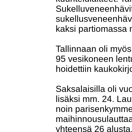
Sukelluveneenhävitt
sukellusveneenhävit
kaksi partiomassa 
Tallinnaan oli myös
95 vesikoneen lent
hoidettiin kaukokirj
Saksalaisilla oli v
lisäksi mm. 24. Laut
noin parisenkymme
maihinnousulauttaa
yhteensä 26 alusta, 