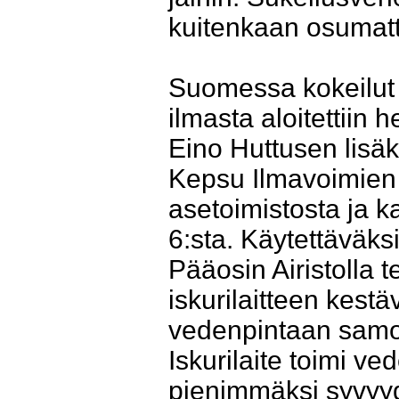
kuitenkaan osumatt
Suomessa kokeilut
ilmasta aloitettiin 
Eino Huttusen lisäks
Kepsu Ilmavoimien
asetoimistosta ja k
6:sta. Käytettäväks
Pääosin Airistolla t
iskurilaitteen kest
vedenpintaan samo
Iskurilaite toimi v
pienimmäksi syvyyde