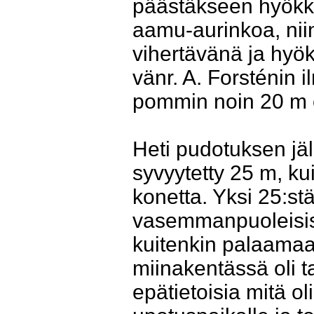
päästäkseen hyökk
aamu-aurinkoa, nii
vihertävänä ja hyök
vänr. A. Forsténin 
pommin noin 20 m 
Heti pudotuksen jä
syvyytetty 25 m, kui
konetta. Yksi 25:st
vasemmanpuoleisist
kuitenkin palaama
miinakentässä oli t
epätietoisia mitä o