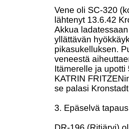
Vene oli SC-320 (ko
lähtenyt 13.6.42 Kr
Akkua ladatessaan 
yllättävän hyökkäyk
pikasukelluksen. P
veneestä aiheuttae
Itämerelle ja upott
KATRIN FRITZENin.
se palasi Kronstadti
3. Epäselvä tapaus
DR-196 (Ritjärvi) o