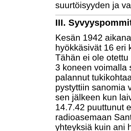
suurtöisyyden ja va
III. Syvyyspommit
Kesän 1942 aikana
hyökkäsivät 16 eri 
Tähän ei ole otettu
3 koneen voimalla 
palannut tukikohtaa
pystyttiin sanomia 
sen jälkeen kun lai
14.7.42 puuttunut
radioasemaan Santa
yhteyksiä kuin ani h