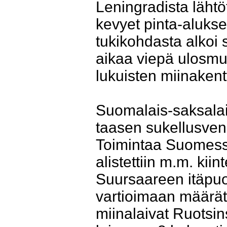
Leningradista läht
kevyet pinta-aluks
tukikohdasta alkoi 
aikaa viepä ulosm
lukuisten miinakentt
Suomalais-saksalais
taasen sukellusvene
Toimintaa Suomessa 
alistettiin m.m. kii
Suursaareen itäpuole
vartioimaan määrätt
miinalaivat Ruotsin