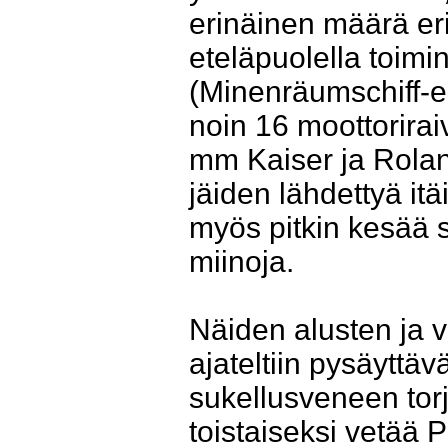
erinäinen määrä e
eteläpuolella toim
(Minenräumschiff-e
noin 16 moottoriraiv
mm Kaiser ja Rolan
jäiden lähdettyä it
myös pitkin kesää s
miinoja.
Näiden alusten ja v
ajateltiin pysäyttäv
sukellusveneen torj
toistaiseksi vetää