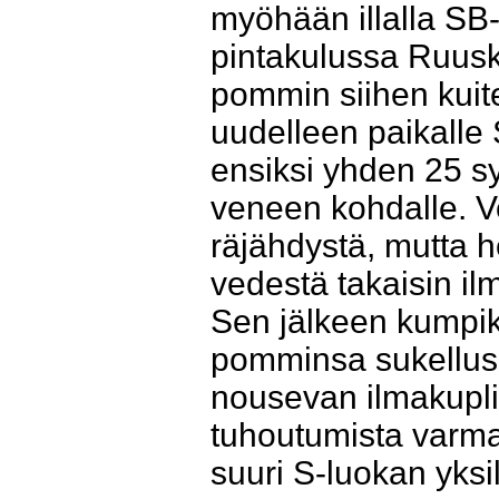
myöhään illalla SB-
pintakulussa Ruuske
pommin siihen kuit
uudelleen paikalle 
ensiksi yhden 25 s
veneen kohdalle. V
räjähdystä, mutta h
vedestä takaisin il
Sen jälkeen kumpik
pomminsa sukelluspa
nousevan ilmakuplia
tuhoutumista varman
suuri S-luokan yksi