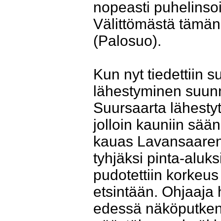
nopeasti puhelinsoi
Välittömästä tämän 
(Palosuo).
Kun nyt tiedettiin 
lähestyminen suunnit
Suursaarta lähestyt
jolloin kauniin sään
kauas Lavansaaren
tyhjäksi pinta-aluk
pudotettiin korkeus
etsintään. Ohjaaja
edessä näköputken j