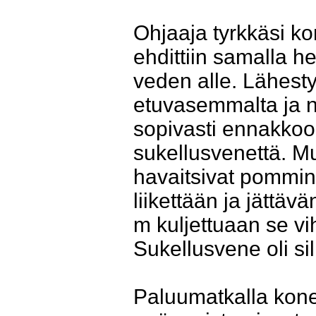
Ohjaaja tyrkkäsi k
ehdittiin samalla h
veden alle. Lähest
etuvasemmalta ja no
sopivasti ennakkoon
sukellusvenettä. Mu
havaitsivat pommin
liikettään ja jättä
m kuljettuaan se vi
Sukellusvene oli si
Paluumatkalla kone