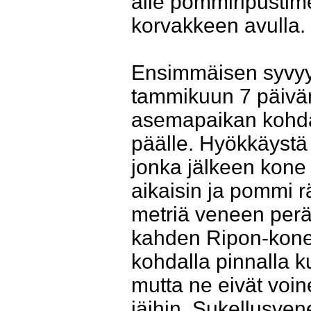
alle pommiripustim
korvakkeen avulla.
Ensimmäisen syvyy
tammikuun 7 päivä
asemapaikan kohdal
päälle. Hyökkäystä 
jonka jälkeen kone 
aikaisin ja pommi r
metriä veneen per
kahden Ripon-konee
kohdalla pinnalla k
mutta ne eivät vo
jäihin. Sukellusven