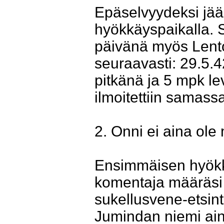
Epäselvyydeksi jää
hyökkäyspaikalla. 
päivänä myös Lentol
seuraavasti: 29.5.4
pitkänä ja 5 mpk 
ilmoitettiin samass
2. Onni ei aina ole
Ensimmäisen hyökk
komentaja määräsi 
sukellusvene-etsintä
Jumindan niemi ain