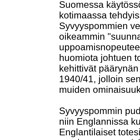
Suomessa käytössö o
kotimaassa tehdyi
Syvyyspommien ved
oikeammin "suunnat
uppoamisnopeuteen k
huomiota johtuen to
kehittivät pääryn
1940/41, jolloin s
muiden ominaisuuks
Syvyyspommin pudot
niin Englannissa k
Englantilaiset tote