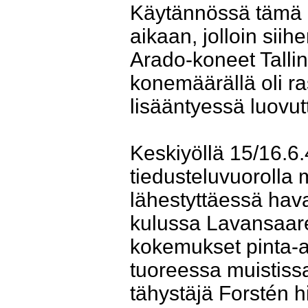
Käytännössä tämä m
aikaan, jolloin siih
Arado-koneet Tallin
konemäärällä oli ra
lisääntyessä luovutt
Keskiyöllä 15/16.6.
tiedusteluvuorolla 
lähestyttäessä hava
kulussa Lavansaar
kokemukset pinta-al
tuoreessa muistissa
tähystäjä Forstén h