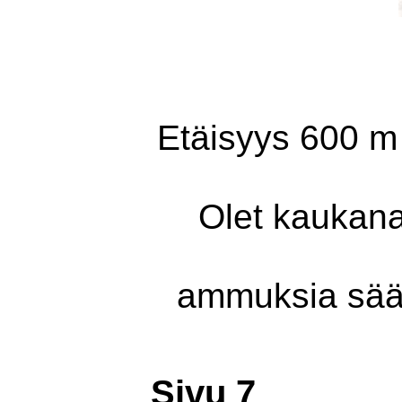
Etäisy
Olet kauk
ammuksia sä
Sivu 7