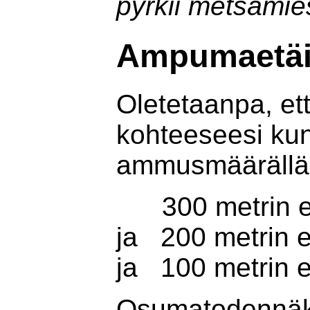
pyrkii metsämi
Ampumaetäi
Oletetaanpa, et
kohteeseesi kun
ammusmäärällä
300 metrin e
ja 200 metri
ja 100 metrin
Osumatodennäkö