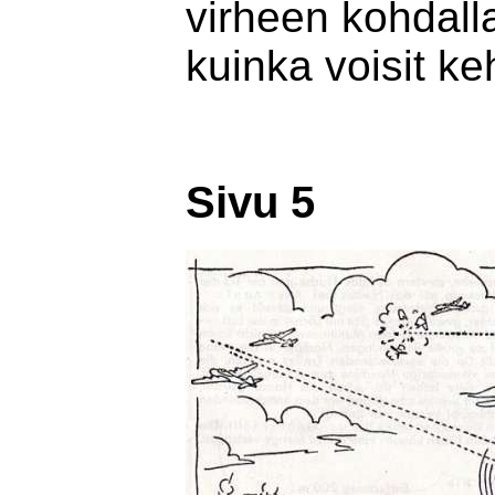
virheen kohdalla
kuinka voisit ke
Sivu 5