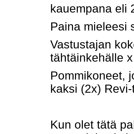
kauempana eli 2
Paina mieleesi 
Vastustajan ko
tähtäinkehälle 
Pommikoneet, jo
kaksi (2x) Revi-
30 x 2 
Kun olet tätä pal