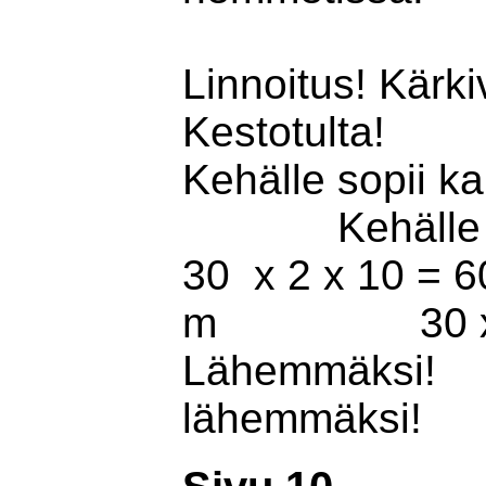
Linnoitus! Kä
Kestotul
Kehälle sopii
Kehälle so
30 x 2 x 10
m 30 x ½ x
Lähemm
lähemm