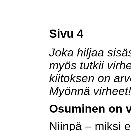
G
Sivu 4
Joka hiljaa sis
myös tutkii virhe
kiitoksen on arv
Myönnä virheet!
Osuminen on va
Niinpä – miksi 