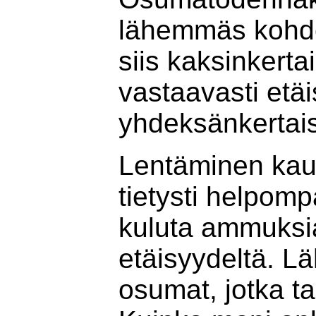
lähemmäs kohde
siis kaksinkerta
vastaavasti et
yhdeksän­kertai
Lentäminen kau
tietysti helpomp
kuluta ammuksia
etäisyydeltä. L
osumat, jotka t