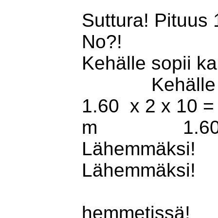
Suttura! P
No?!
Kehälle sopii
Kehälle so
1.60 x 2 x 
m 1.60 x ½
Lähe
Lähemmäks
hemmetissä!