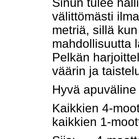
Sinun tulee hall
välittömästi ilm
metriä, sillä kun
mahdollisuutta 
Pelkän harjoitte
väärin ja taiste
Hyvä apuväline h
Kaikkien 4-moot
kaikkien 1-moott