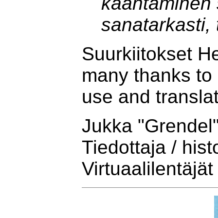
kääntäminen 
sanatarkasti, 
Suurkiitokset H
many thanks to 
use and transla
Jukka "Grendel
Tiedottaja / histo
Virtuaalilentäjät 