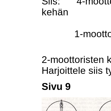
Siis: 4-mootto
kehän
= et
1-moottorinen
= et
2-moottoristen k
Harjoittele siis
Sivu 9