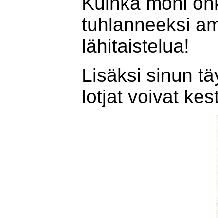
Kuinka moni onk
tuhlanneeksi amm
lähitaistelua!
Lisäksi sinun t
lotjat voivat k