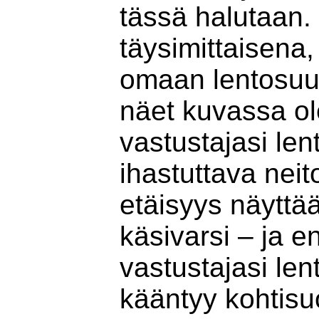
tässä halutaan.
täysimittaisena,
omaan lento­suu
näet kuvassa ol
vastustajasi len
ihastuttava nei
etäisyys näyttä
käsivarsi – ja 
vastustajasi len
kääntyy kohti­su