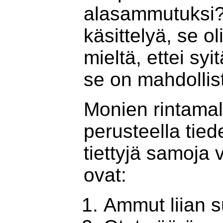
alasammutuksi? 
käsittelyä, se ol
mieltä, ettei syi
se on mahdollis
Monien rintamalt
perusteella tied
tiettyjä samoja
ovat:
Ammut liian s