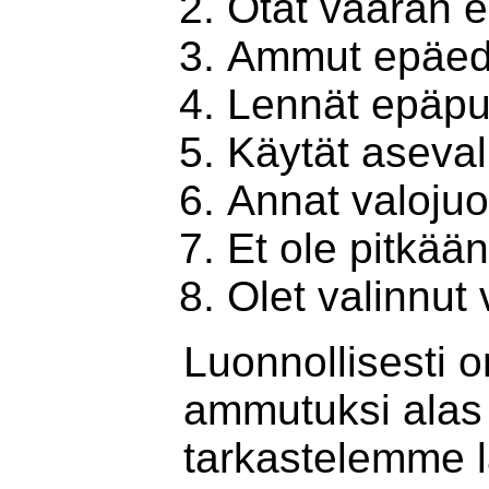
Otat väärän 
Ammut epäedu
Lennät epäpu
Käytät aseval
Annat valojuo
Et ole pitkää
Olet valinnut
Luonnollisesti o
ammutuksi alas 
tarkastelemme lä