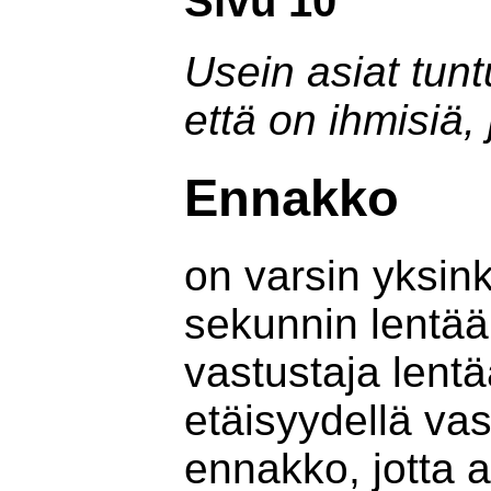
Sivu 10
Usein asiat tunt
että on ihmisiä, 
Ennakko
on varsin yksin
sekunnin lentä
vastustaja lentä
etäisyydellä vas
ennakko, jotta 