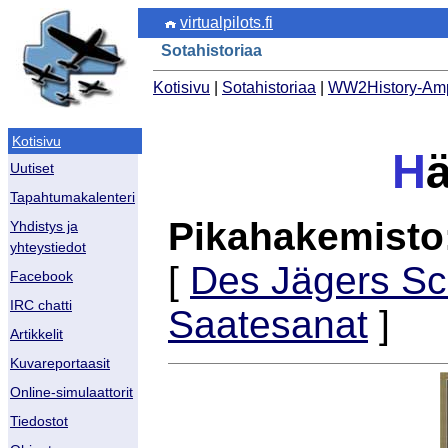
virtualpilots.fi
Sotahistoriaa
Kotisivu
|
Sotahistoriaa
|
WW2History-Am
Kotisivu
H
ä
Uutiset
Tapahtumakalenteri
Pikahakemisto
Yhdistys ja
yhteystiedot
[
Des Jägers Sc
Facebook
IRC chatti
Saatesanat
]
Artikkelit
Kuvareportaasit
Online-simulaattorit
Tiedostot