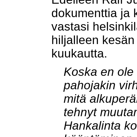
dokumenttia ja
vastasi helsinki
hiljalleen kesän
kuukautta.
Koska en ole 
pahojakin vir
mitä alkuperäi
tehnyt muutami
Hankalinta ko