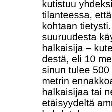
kutistuu yhdeksi
tilanteessa, ett
kohtaan tietyst
suuruudesta kä
halkaisija – kut
destä, eli 10 me
sinun tulee 500
metrin ennakkoa
halkaisijaa tai 
etäisyydeltä am