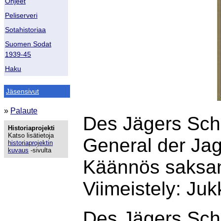
Ohjeet
Peliserveri
Sotahistoriaa
Suomen Sodat
1939-45
Haku
Jäsensivut
»
Palaute
Des Jägers Schi
Historiaprojekti
Katso lisätietoja
General der Jag
historiaprojektin
kuvaus
-sivulta
Käännös saksan
Viimeistely: Ju
Des Jägers Schi