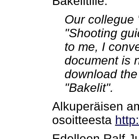
Bakelitille:
Our collegue 
"Shooting gui
to me, I conve
document is no
download the 
"Bakelit".
Alkuperäisen a
osoitteesta
http
Edelleen Ralf Ju