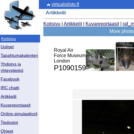
virtualpilots.fi
Artikkelit
Kotisivu
|
Artikkelit
|
Kuvareportaasit
|
raf_
More photo
Kotisivu
Uutiset
Royal Air
Force Museum
Tapahtumakalenteri
London
Yhdistys ja
P1090159
yhteystiedot
Facebook
IRC chatti
Artikkelit
Kuvareportaasit
Online-simulaattorit
Tiedostot
Ohjeet