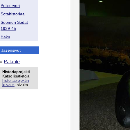
Peliserveri
Sotahistoriaa
Suomen Sodat
1939-45
Haku
Jäsensivut
»
Palaute
Historiaprojekti
Katso lisätietoja
historiaprojektin
kuvaus
-sivulta