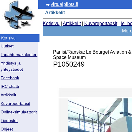
virtualpilots.fi
Artikkelit
Kotisivu
|
Artikkelit
|
Kuvareportaasit
|
le_b
More 
Kotisivu
Uutiset
Pariisi/Ranska: Le Bourget Aviation &
Tapahtumakalenteri
Space Museum
P1050249
Yhdistys ja
yhteystiedot
Facebook
IRC chatti
Artikkelit
Kuvareportaasit
Online-simulaattorit
Tiedostot
Ohjeet