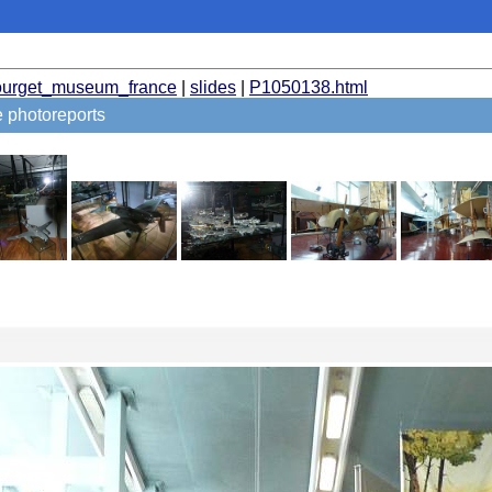
ourget_museum_france
|
slides
|
P1050138.html
photoreports