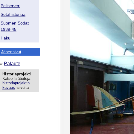
Peliserveri
Sotahistoriaa
Suomen Sodat
1939-45
Haku
Jäsensivut
»
Palaute
Historiaprojekti
Katso lisätietoja
historiaprojektin
kuvaus
-sivulta