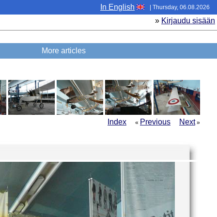
In English
| Thursday, 06.08.2026
»
Kirjaudu sisään
More articles
Index
Previous
Next
«
»