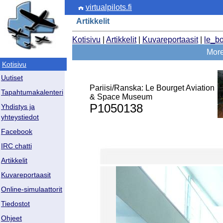
virtualpilots.fi
Artikkelit
Kotisivu
|
Artikkelit
|
Kuvareportaasit
|
le_b
More 
Kotisivu
Uutiset
Pariisi/Ranska: Le Bourget Aviation
Tapahtumakalenteri
& Space Museum
P1050138
Yhdistys ja
yhteystiedot
Facebook
IRC chatti
Artikkelit
Kuvareportaasit
Online-simulaattorit
Tiedostot
Ohjeet