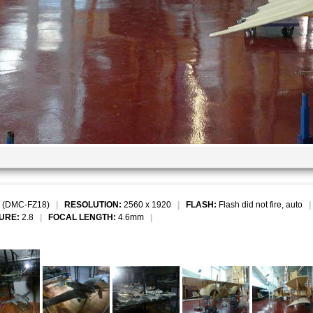
 (DMC-FZ18)
|
RESOLUTION:
2560 x 1920
|
FLASH:
Flash did not fire, auto
URE:
2.8
|
FOCAL LENGTH:
4.6mm
|