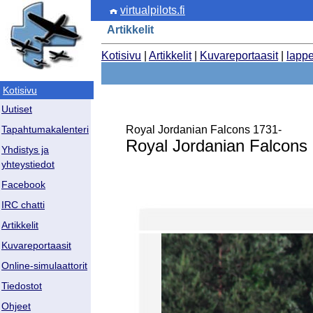
virtualpilots.fi
Artikkelit
Kotisivu
|
Artikkelit
|
Kuvareportaasit
|
lapp
Kotisivu
Uutiset
Royal Jordanian Falcons 1731-
Tapahtumakalenteri
Royal Jordanian Falcons
Yhdistys ja
yhteystiedot
Facebook
IRC chatti
Artikkelit
Kuvareportaasit
Online-simulaattorit
Tiedostot
Ohjeet