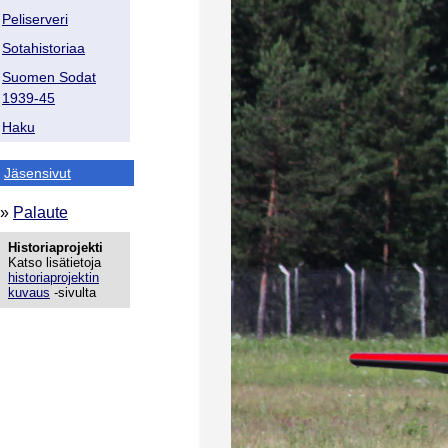
Peliserveri
Sotahistoriaa
Suomen Sodat
1939-45
Haku
Jäsensivut
»
Palaute
Historiaprojekti
Katso lisätietoja
historiaprojektin
kuvaus
-sivulta