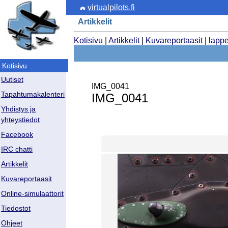
virtualpilots.fi
Artikkelit
Kotisivu
|
Artikkelit
|
Kuvareportaasit
|
lapp
Kotisivu
Uutiset
IMG_0041
Tapahtumakalenteri
IMG_0041
Yhdistys ja
yhteystiedot
Facebook
IRC chatti
Artikkelit
Kuvareportaasit
Online-simulaattorit
Tiedostot
Ohjeet