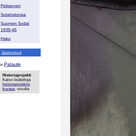
Peliserveri
Sotahistoriaa
Suomen Sodat
1939-45
Haku
Jäsensivut
»
Palaute
Historiaprojekti
Katso lisätietoja
historiaprojektin
kuvaus
-sivulta