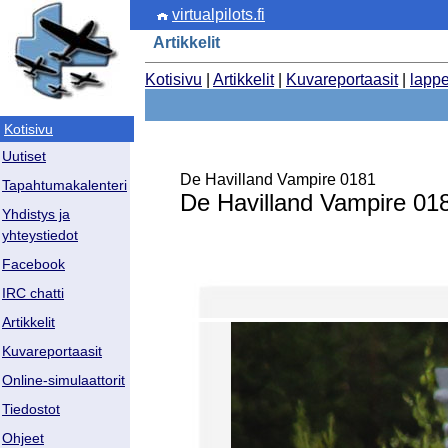
virtualpilots.fi
Artikkelit
Kotisivu
|
Artikkelit
|
Kuvareportaasit
|
lapp
Kotisivu
Uutiset
De Havilland Vampire 0181
Tapahtumakalenteri
De Havilland Vampire 01
Yhdistys ja
yhteystiedot
Facebook
IRC chatti
Artikkelit
Kuvareportaasit
Online-simulaattorit
Tiedostot
Ohjeet