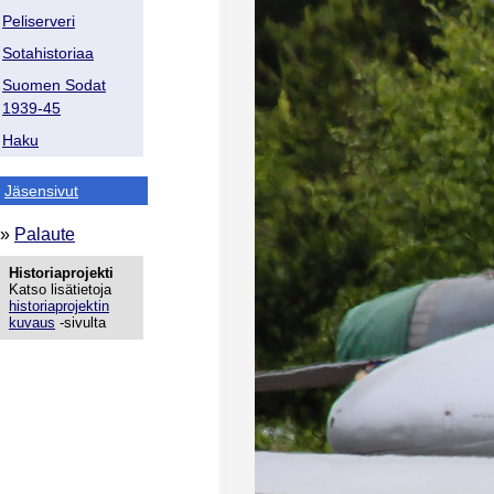
Peliserveri
Sotahistoriaa
Suomen Sodat
1939-45
Haku
Jäsensivut
»
Palaute
Historiaprojekti
Katso lisätietoja
historiaprojektin
kuvaus
-sivulta