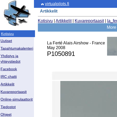
virtualpilots.fi
Artikkelit
Kotisivu
|
Artikkelit
|
Kuvareportaasit
|
la_fe
More 
Kotisivu
Uutiset
La Ferté Alais Airshow - France
May 2008
Tapahtumakalenteri
P1050891
Yhdistys ja
yhteystiedot
Facebook
IRC chatti
Artikkelit
Kuvareportaasit
Online-simulaattorit
Tiedostot
Ohjeet