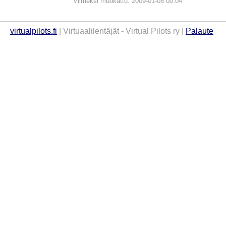
Viimeksi muokattu: 2009-01-08 00:04
virtualpilots.fi
| Virtuaalilentäjät - Virtual Pilots ry |
Palaute