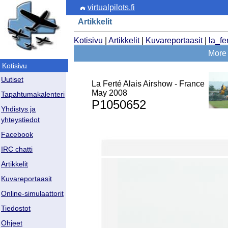
virtualpilots.fi
Artikkelit
Kotisivu
|
Artikkelit
|
Kuvareportaasit
|
la_fe
More 
Kotisivu
Uutiset
La Ferté Alais Airshow - France
May 2008
Tapahtumakalenteri
P1050652
Yhdistys ja
yhteystiedot
Facebook
IRC chatti
Artikkelit
Kuvareportaasit
Online-simulaattorit
Tiedostot
Ohjeet