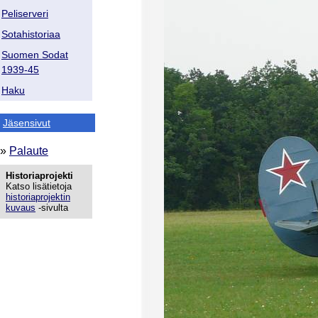
Peliserveri
Sotahistoriaa
Suomen Sodat
1939-45
Haku
Jäsensivut
»
Palaute
Historiaprojekti
Katso lisätietoja
historiaprojektin
kuvaus
-sivulta