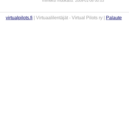
Viimeksi muokattu: 2009-01-08 00:03
virtualpilots.fi
| Virtuaalilentäjät - Virtual Pilots ry |
Palaute