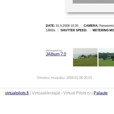
DATE:
31.5.2008 10:35
|
CAMERA:
Panasonic
1/800s
|
SHUTTER SPEED:
|
METERING MO
Generated by
JAlbum 7.0
Viimeksi muokattu: 2009-01-08 00:03
virtualpilots.fi
| Virtuaalilentäjät - Virtual Pilots ry |
Palaute