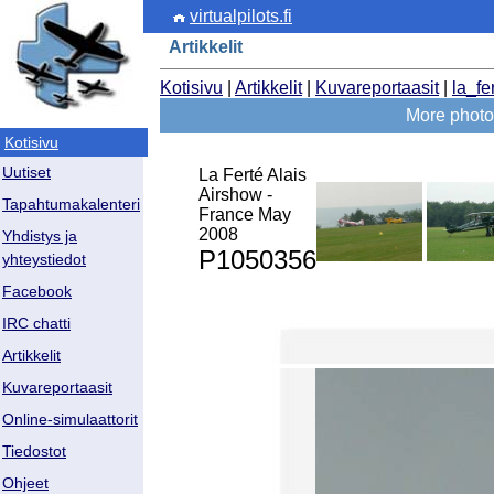
virtualpilots.fi
Artikkelit
Kotisivu
|
Artikkelit
|
Kuvareportaasit
|
la_fe
More photo
Kotisivu
Uutiset
La Ferté Alais
Airshow -
Tapahtumakalenteri
France May
2008
Yhdistys ja
P1050356
yhteystiedot
Facebook
IRC chatti
Artikkelit
Kuvareportaasit
Online-simulaattorit
Tiedostot
Ohjeet