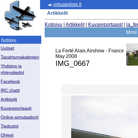
virtualpilots.fi
Artikkelit
Kotisivu
|
Artikkelit
|
Kuvareportaasit
|
la_fe
More 
Kotisivu
Uutiset
La Ferté Alais Airshow - France
May 2008
Tapahtumakalenteri
IMG_0667
Yhdistys ja
yhteystiedot
Facebook
IRC chatti
Artikkelit
Kuvareportaasit
Online-simulaattorit
Tiedostot
Ohjeet