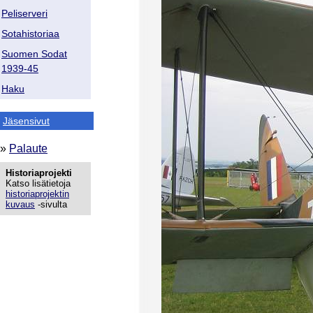
Peliserveri
Sotahistoriaa
Suomen Sodat
1939-45
Haku
Jäsensivut
»
Palaute
Historiaprojekti
Katso lisätietoja
historiaprojektin
kuvaus
-sivulta