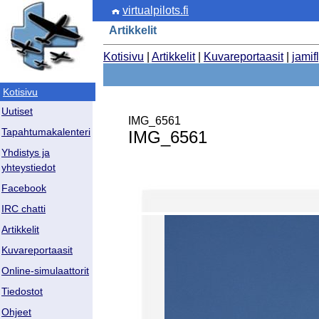
virtualpilots.fi
Artikkelit
Kotisivu
|
Artikkelit
|
Kuvareportaasit
|
jamif
Kotisivu
Uutiset
IMG_6561
Tapahtumakalenteri
IMG_6561
Yhdistys ja
yhteystiedot
Facebook
IRC chatti
Artikkelit
Kuvareportaasit
Online-simulaattorit
Tiedostot
Ohjeet