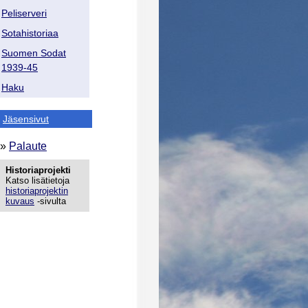
Peliserveri
Sotahistoriaa
Suomen Sodat
1939-45
Haku
Jäsensivut
»
Palaute
Historiaprojekti
Katso lisätietoja
historiaprojektin
kuvaus
-sivulta