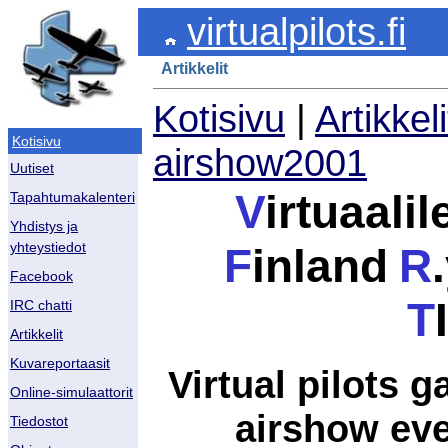
virtualpilots.fi
Artikkelit
Kotisivu
|
Artikkeli
Kotisivu
airshow2001
Uutiset
V
irtuaali
Tapahtumakalenteri
Yhdistys ja
yhteystiedot
F
inland
R
Facebook
T
IRC chatti
Artikkelit
Kuvareportaasit
Virtual pilots 
Online-simulaattorit
airshow eve
Tiedostot