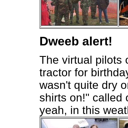
Dweeb alert!
The virtual pilot
tractor for birth
wasn't quite dry o
shirts on!" called
yeah, in this wea