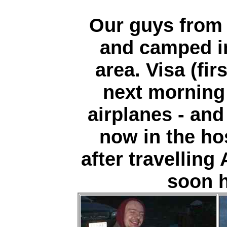
Our guys from 
and camped in
area. Visa (fir
next morning
airplanes - and
now in the ho
after travellin
soon h