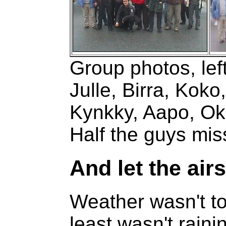
Group photos, left
Julle, Birra, Kok
Kynkky, Aapo, Ok
Half the guys mis
And let the ai
Weather wasn't too
least wasn't raini