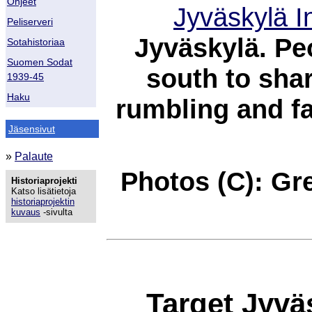
Ohjeet
Jyväskylä I
Peliserveri
Jyväskylä. Pe
Sotahistoriaa
Suomen Sodat
south to shar
1939-45
Haku
rumbling and f
Jäsensivut
»
Palaute
Photos (C): Gr
Historiaprojekti
Katso lisätietoja
historiaprojektin
kuvaus
-sivulta
Target Jyvä