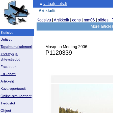
virtualpilots.fi
Artikkelit
Kotisivu
|
Artikkelit
|
cons
|
mm06
|
slides
|
More articl
Kotisivu
Uutiset
Mosquito Meeting 2006
Tapahtumakalenteri
P1120339
Yhdistys ja
yhteystiedot
Facebook
IRC chatti
Artikkelit
Kuvareportaasit
Online-simulaattorit
Tiedostot
Ohjeet