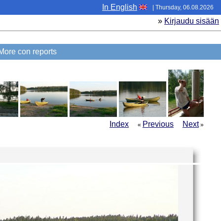
In English
| Thursday, 06.08.2026
»
Kirjaudu sisään
ore con reports
Index
Previous
Next
«
»