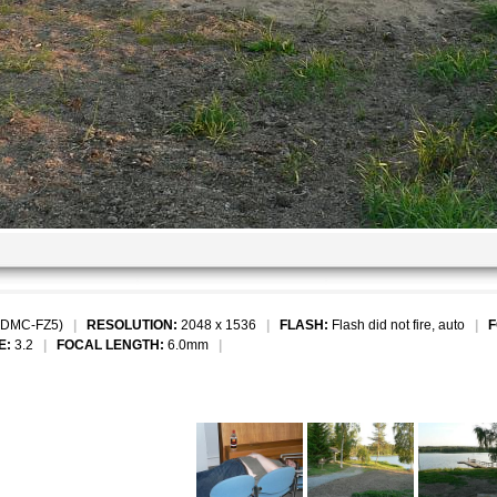
(DMC-FZ5)
|
RESOLUTION:
2048 x 1536
|
FLASH:
Flash did not fire, auto
|
F
E:
3.2
|
FOCAL LENGTH:
6.0mm
|