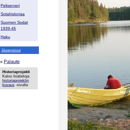
Peliserveri
Sotahistoriaa
Suomen Sodat
1939-45
Haku
Jäsensivut
»
Palaute
Historiaprojekti
Katso lisätietoja
historiaprojektin
kuvaus
-sivulta