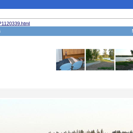
P1120339.html
es
M