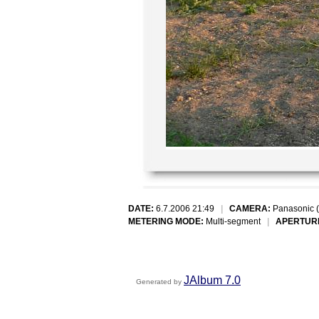
DATE:
6.7.2006 21:49
|
CAMERA:
Panasonic 
METERING MODE:
Multi-segment
|
APERTUR
JAlbum 7.0
Generated by