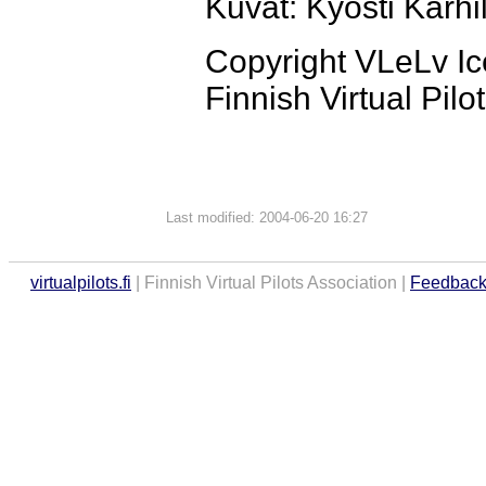
Kuvat: Kyösti Karh
Copyright VLeLv Iceb
Finnish Virtual Pilo
Last modified: 2004-06-20 16:27
virtualpilots.fi
| Finnish Virtual Pilots Association |
Feedbac