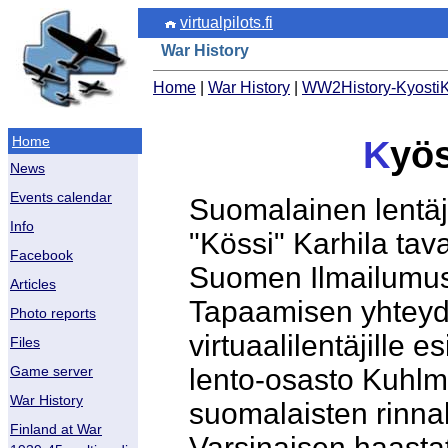
virtualpilots.fi
War History
Home
|
War History
|
WW2History-KyostiK
Home
K
yös
News
Events calendar
Suomalainen lentäj
Info
"Kössi" Karhila tavat
Facebook
Suomen Ilmailumus
Articles
Tapaamisen yhteyde
Photo reports
virtuaalilentäjille 
Files
lento-osasto Kuhlme
Game server
War History
suomalaisten rinnal
Finland at War
Varsinaisen haastat