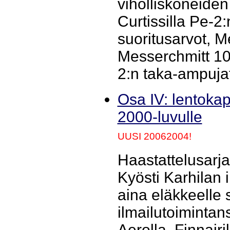
viholliskoneiden
Curtissilla Pe-2
suoritusarvot, M
Messerchmitt 109
2:n taka-ampujat
Osa IV: lentokapt
2000-luvulle
UUSI 20062004!
Haastattelusarj
Kyösti Karhilan 
aina eläkkeelle 
ilmailutoimintan
Aerolla, Finnairi