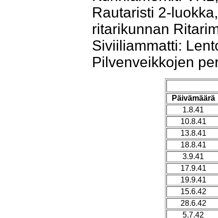
Rautaristi 2-luokk
ritarikunnan Ritarim
Siviiliammatti: Len
Pilvenveikkojen pe
Päivämäärä
1.8.41
10.8.41
13.8.41
18.8.41
3.9.41
17.9.41
19.9.41
15.6.42
28.6.42
5.7.42