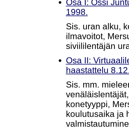
Osa I: Ossi Jun
1998.
Sis. uran alku, 
ilmavoitot, Mers
siviililentäjän ur
Osa II: Virtuaali
haastattelu 8.12
Sis. mm. mieleen
venäläislentäjät,
konetyyppi, Mers
koulutusaika ja
valmistautumine