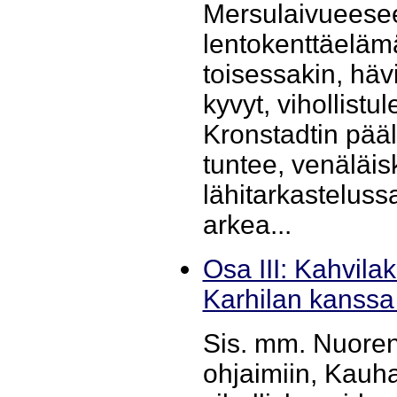
Mersulaivueese
lentokenttäeläm
toisessakin, hävi
kyvyt, vihollistu
Kronstadtin pääl
tuntee, venäläi
lähitarkasteluss
arkea...
Osa III: Kahvila
Karhilan kanssa
Sis. mm. Nuoren
ohjaimiin, Kauh