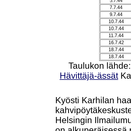
5.7.44
7.7.44
9.7.44
10.7.44
10.7.44
11.7.44
16.7.42
18.7.44
18.7.44
Taulukon lähde
Hävittäjä-ässät
Kar
Kyösti Karhilan haa
kahvipöytäkeskuste
Helsingin Ilmailumu
on alkuperäisessä