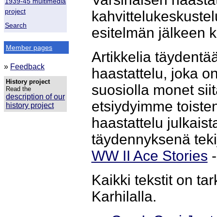
1939-45 multimedia
project
kahvittelukeskustel
Search
esitelmän jälkeen 
Member pages
Artikkelia täydent
»
Feedback
haastattelu, joka o
History project
suosiolla monet siit
Read the
description of our
etsiydyimme toiste
history project
haastattelu julkaist
täydennyksenä tekij
WW II Ace Stories
-
Kaikki tekstit on tar
Karhilalla.