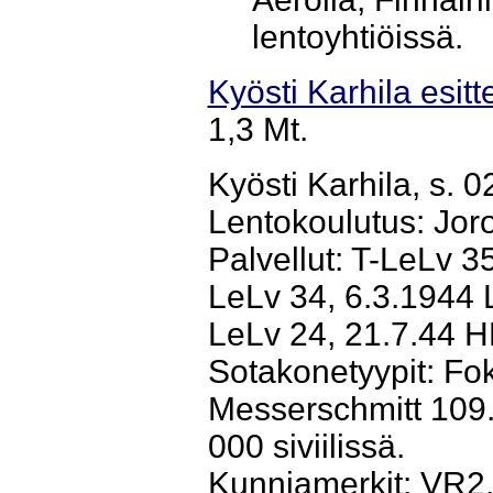
lentoyhtiöissä.
Kyösti Karhila esitt
1,3 Mt.
Kyösti Karhila, s.
Lentokoulutus: Joro
Palvellut: T-LeLv 3
LeLv 34, 6.3.1944 
LeLv 24, 21.7.44 
Sotakonetyypit: Fo
Messerschmitt 109.
000 siviilissä.
Kunniamerkit: VR2