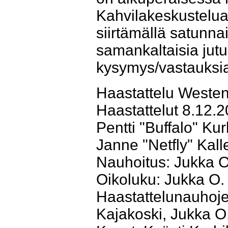
Kahvilakeskustelua 
siirtämällä satunnais
samankaltaisia jutu
kysymys/vastauksia
Haastattelu Westen
Haastattelut 8.12.
Pentti "Buffalo" Ku
Janne "Netfly" Kalle
Nauhoitus: Jukka 
Oikoluku: Jukka O.
Haastattelunauhoj
Kajakoski, Jukka O