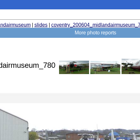
andairmuseum
|
slides
|
coventry_200604_midlandairmuseum_7
More photo reports
ndairmuseum_780