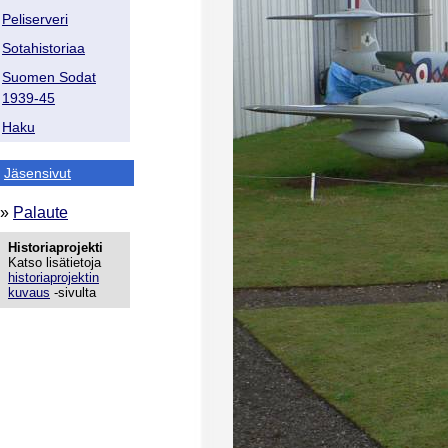
Peliserveri
Sotahistoriaa
Suomen Sodat
1939-45
Haku
Jäsensivut
»
Palaute
Historiaprojekti
Katso lisätietoja
historiaprojektin
kuvaus
-sivulta