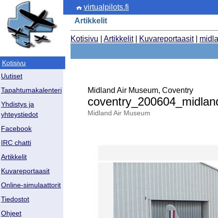
virtualpilots.fi
Artikkelit
Kotisivu
|
Artikkelit
|
Kuvareportaasit
|
midl
Kotisivu
Uutiset
Midland Air Museum, Coventry
Tapahtumakalenteri
coventry_200604_midla
Yhdistys ja
Midland Air Museum
yhteystiedot
Facebook
IRC chatti
Artikkelit
Kuvareportaasit
Online-simulaattorit
Tiedostot
Ohjeet