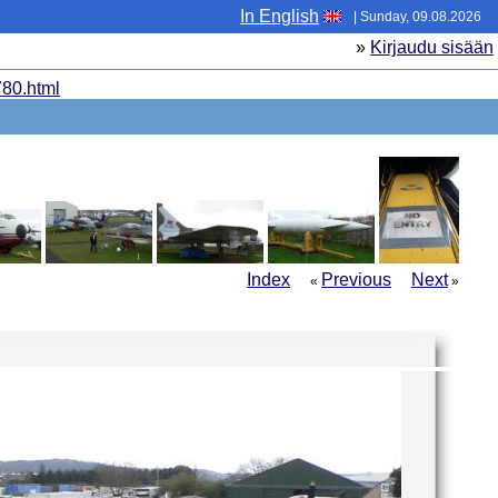
In English
| Sunday, 09.08.2026
»
Kirjaudu sisään
80.html
Index
Previous
Next
«
»