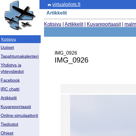
virtualpilots.fi
Artikkelit
Kotisivu
|
Artikkelit
|
Kuvareportaasit
|
malm
Kotisivu
Uutiset
IMG_0926
Tapahtumakalenteri
IMG_0926
Yhdistys ja
yhteystiedot
Facebook
IRC chatti
Artikkelit
Kuvareportaasit
Online-simulaattorit
Tiedostot
Ohjeet