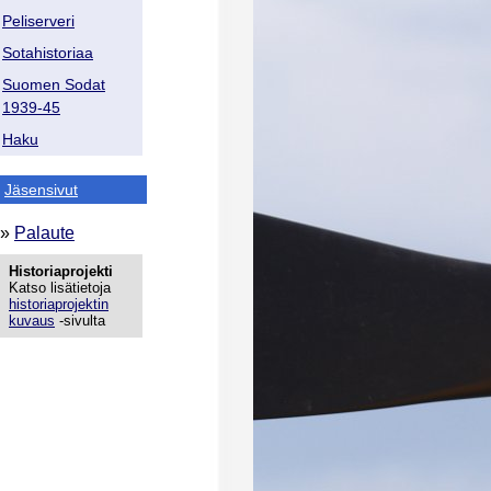
Peliserveri
Sotahistoriaa
Suomen Sodat
1939-45
Haku
Jäsensivut
»
Palaute
Historiaprojekti
Katso lisätietoja
historiaprojektin
kuvaus
-sivulta