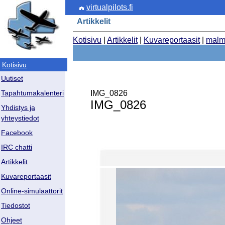
virtualpilots.fi
Artikkelit
Kotisivu
|
Artikkelit
|
Kuvareportaasit
|
malm
Kotisivu
Uutiset
IMG_0826
Tapahtumakalenteri
IMG_0826
Yhdistys ja
yhteystiedot
Facebook
IRC chatti
Artikkelit
Kuvareportaasit
Online-simulaattorit
Tiedostot
Ohjeet