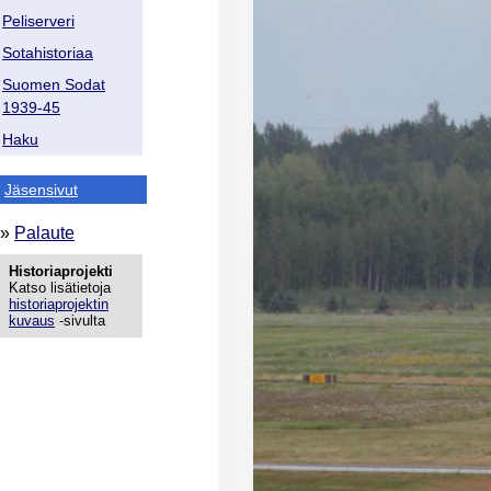
Peliserveri
Sotahistoriaa
Suomen Sodat
1939-45
Haku
Jäsensivut
»
Palaute
Historiaprojekti
Katso lisätietoja
historiaprojektin
kuvaus
-sivulta