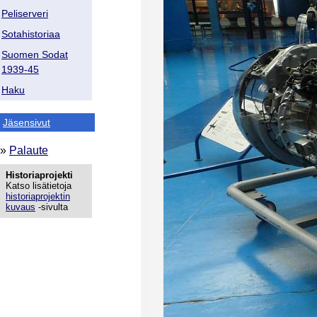
Peliserveri
Sotahistoriaa
Suomen Sodat
1939-45
Haku
Jäsensivut
»
Palaute
Historiaprojekti
Katso lisätietoja
historiaprojektin
kuvaus
-sivulta