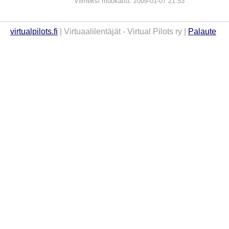
Viimeksi muokattu: 2009-01-07 21:53
virtualpilots.fi
| Virtuaalilentäjät - Virtual Pilots ry |
Palaute