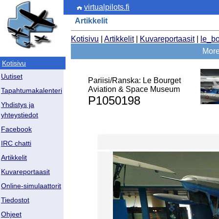
virtualpilots.fi
Artikkelit
Kotisivu
|
Artikkelit
|
Kuvareportaasit
|
le_b
More 
Kotisivu
Uutiset
Pariisi/Ranska: Le Bourget
Aviation & Space Museum
Tapahtumakalenteri
P1050198
Yhdistys ja
yhteystiedot
Facebook
IRC chatti
Artikkelit
Kuvareportaasit
Online-simulaattorit
Tiedostot
Ohjeet