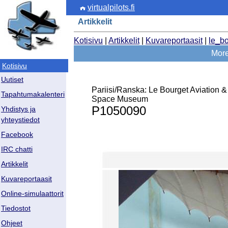
virtualpilots.fi
Artikkelit
Kotisivu
|
Artikkelit
|
Kuvareportaasit
|
le_b
More 
Kotisivu
Uutiset
Pariisi/Ranska: Le Bourget Aviation &
Tapahtumakalenteri
Space Museum
P1050090
Yhdistys ja
yhteystiedot
Facebook
IRC chatti
Artikkelit
Kuvareportaasit
Online-simulaattorit
Tiedostot
Ohjeet