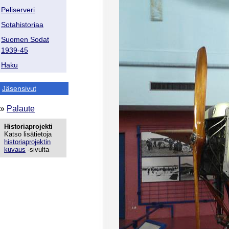
Peliserveri
Sotahistoriaa
Suomen Sodat
1939-45
Haku
Jäsensivut
»
Palaute
Historiaprojekti
Katso lisätietoja
historiaprojektin
kuvaus
-sivulta