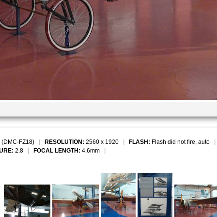
 (DMC-FZ18)
|
RESOLUTION:
2560 x 1920
|
FLASH:
Flash did not fire, auto
URE:
2.8
|
FOCAL LENGTH:
4.6mm
|