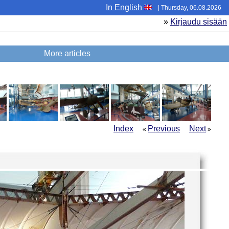
In English
| Thursday, 06.08.2026
»
Kirjaudu sisään
More articles
Index
Previous
Next
«
»