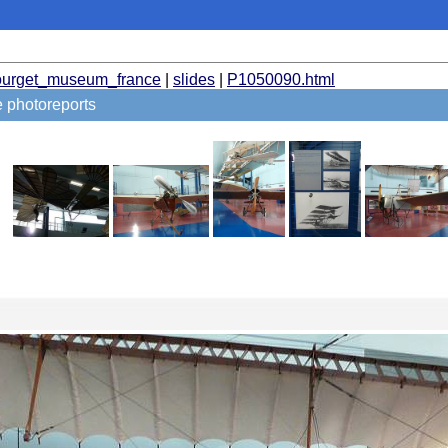
ourget_museum_france
|
slides
|
P1050090.html
photoreports