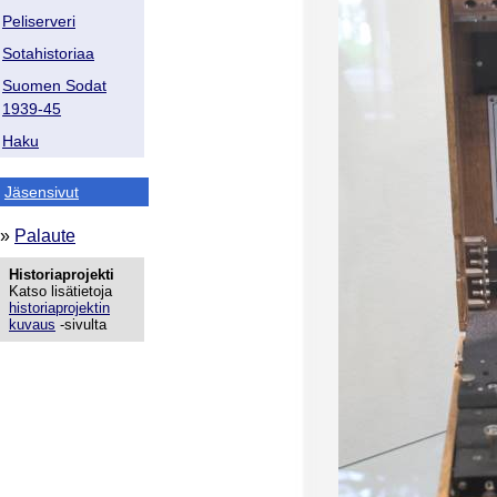
Peliserveri
Sotahistoriaa
Suomen Sodat
1939-45
Haku
Jäsensivut
»
Palaute
Historiaprojekti
Katso lisätietoja
historiaprojektin
kuvaus
-sivulta