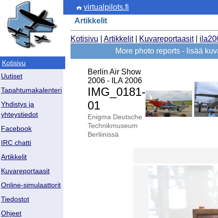
virtualpilots.fi
Artikkelit
Kotisivu
|
Artikkelit
|
Kuvareportaasit
|
ila20
More photo reports - lisää ku
Kotisivu
Berlin Air Show
Uutiset
2006 - ILA 2006
IMG_0181-
Tapahtumakalenteri
01
Yhdistys ja
yhteystiedot
Enigma Deutsche
Technikmuseum
Facebook
Berliinissä
IRC chatti
Artikkelit
Kuvareportaasit
Online-simulaattorit
Tiedostot
Ohjeet