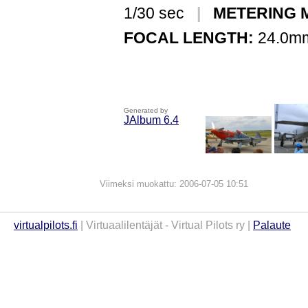
1/30 sec
|
METERING 
FOCAL LENGTH:
24.0
Generated by
JAlbum 6.4
Viimeksi muokattu: 2006-07-05 10:51
virtualpilots.fi
| Virtuaalilentäjät - Virtual Pilots ry |
Palaute