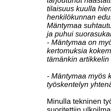
tarjoutunut haastat
tilaisuus kuulla h
henkilökunnan edus
Mäntymaa suhtautui
ja puhui suorasuka
- Mäntymaa on myös
kertomuksia kokem
tämänkin artikkeli
- Mäntymaa myös k
työskentelyn yhten
Minulla tekninen ty
suoritettiin ulkoil