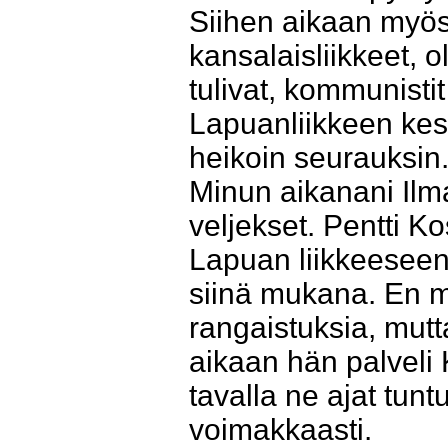
Siihen aikaan myöski
kansalaisliikkeet, 
tulivat, kommunisti
Lapuanliikkeen kes
heikoin seurauksin. H
Minun aikanani Ilm
veljekset. Pentti Ko
Lapuan liikkeeseen 
siinä mukana. En mu
rangaistuksia, mut
aikaan hän palveli
tavalla ne ajat tun
voimakkaasti.