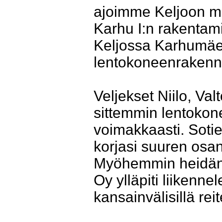
ajoimme Keljoon mo
Karhu I:n rakentami
Keljossa Karhumäe
lentokoneenrakenn
Veljekset Niilo, Val
sittemmin lentokon
voimakkaasti. Soti
korjasi suuren osa
Myöhemmin heidän 
Oy ylläpiti liikenne
kansainvälisillä reite