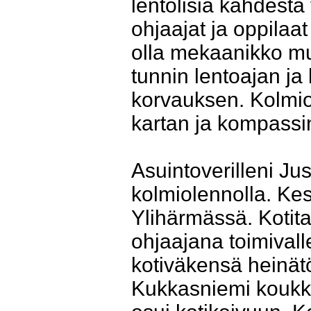
lentolisiä kahdest
ohjaajat ja oppilaat 
olla mekaanikko mu
tunnin lentoajan ja 
korvauksen. Kolmiol
kartan ja kompass
Asuintoverilleni Ju
kolmiolennolla. Kes
Ylihärmässä. Kotita
ohjaajana toimivall
kotiväkensä heinätö
Kukkasniemi koukkas