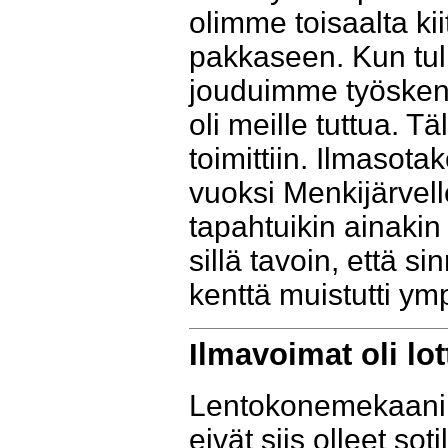
olimme toisaalta kiit
pakkaseen. Kun tuli
jouduimme työskent
oli meille tuttua. T
toimittiin. Ilmasot
vuoksi Menkijärvel
tapahtuikin ainakin
sillä tavoin, että s
kenttä muistutti ym
Ilmavoimat oli lot
Lentokonemekaanikot
eivät siis olleet sot