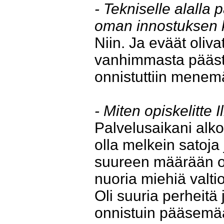
- Tekniselle alalla 
oman innostuksen 
Niin. Ja eväät oliv
vanhimmasta päästä
onnistuttiin menemää
- Miten opiskelitt
Palvelusaikani alko
olla melkein satoja 
suureen määrään oli
nuoria miehiä valti
Oli suuria perheitä 
onnistuin pääsemä