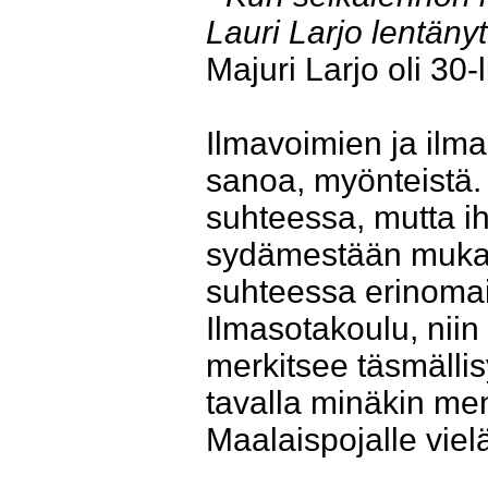
Lauri Larjo lentäny
Majuri Larjo oli 30-l
Ilmavoimien ja ilmai
sanoa, myönteistä. 
suhteessa, mutta ih
sydämestään mukana
suhteessa erinomain
Ilmasotakoulu, niin 
merkitsee täsmällisy
tavalla minäkin men
Maalaispojalle viel