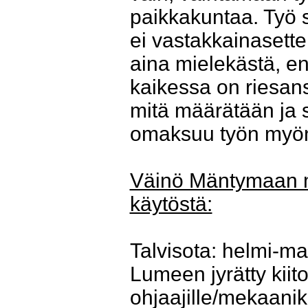
paikkakuntaa. Työ st
ei vastakkainasettel
aina mielekästä, 
kaikessa on riesans
mitä määrätään ja s
omaksuu työn myönte
Väinö Mäntymaan m
käytöstä:
Talvisota: helmi-ma
Lumeen jyrätty kiit
ohjaajille/mekaanik