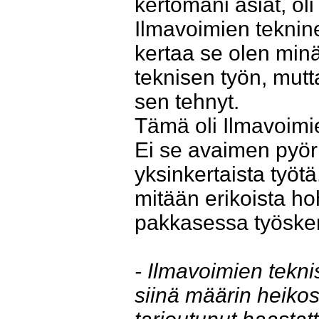
kertomani asiat, oli
Ilmavoimien teknine
kertaa se olen minä
teknisen työn, mutta
sen tehnyt.
Tämä oli Ilmavoimie
Ei se avaimen pyöri
yksinkertaista työtä
mitään erikoista ho
pakkasessa työsken
- Ilmavoimien tekn
siinä määrin heikosti