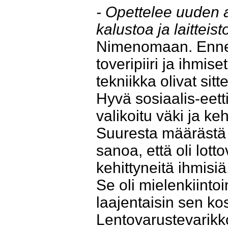
- Opettelee uuden a
kalustoa ja laitteis
Nimenomaan. Ennen 
toveripiiri ja ihmise
tekniikka olivat sit
Hyvä sosiaalis-eett
valikoitu väki ja ke
Suuresta määrästä hak
sanoa, että oli lotto
kehittyneitä ihmisiä
Se oli mielenkiintoi
laajentaisin sen k
Lentovarustevarikk