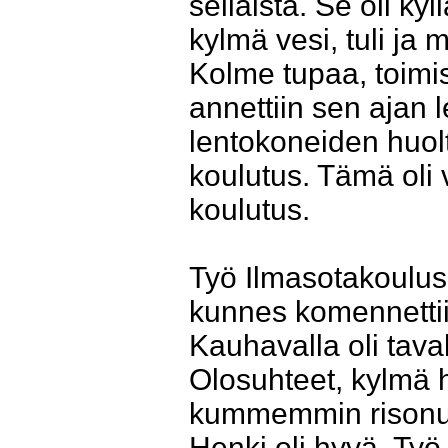
sellaista. Se oli ky
kylmä vesi, tuli ja m
Kolme tupaa, toimis
annettiin sen ajan 
lentokoneiden huolt
koulutus. Tämä oli
koulutus.
Työ Ilmasotakouluss
kunnes komennetti
Kauhavalla oli tava
Olosuhteet, kylmä ha
kummemmin risonut.
Henki oli hyvä. Työ 