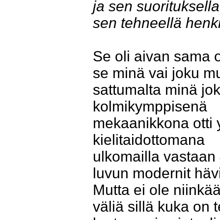
ja sen suorituksella
sen tehneellä henki
Se oli aivan sama o
se minä vai joku m
sattumalta minä jok
kolmikymppisenä
mekaanikkona otti 
kielitaidottomana
ulkomailla vastaan
luvun modernit hävit
Mutta ei ole niinkä
väliä sillä kuka on 