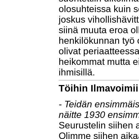
olosuhteissa kuin s
joskus vihollishävit
siinä muuta eroa ol
henkilökunnan työ o
olivat periaattees
heikommat mutta ei
ihmisillä.
Töihin Ilmavoimi
- Teidän ensimmäisi
näitte 1930 ensimm
Seurustelin siihen
Olimme siihen aikaa