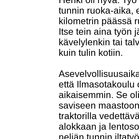
tunnin ruoka-aika, 
kilometrin päässä 
Itse tein aina työn 
kävelylenkin tai tal
kuin tulin kotiin.
Asevelvollisuusaika 
että Ilmasotakoulu 
aikaisemmin. Se ol
saviseen maastoon ni
traktorilla vedettä
alokkaan ja lentos
neljän tunnin iltaty