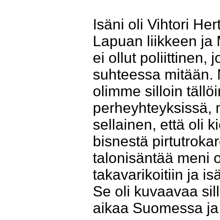
Isäni oli Vihtori H
Lapuan liikkeen ja
ei ollut poliittinen,
suhteessa mitään. 
olimme silloin tällöi
perheyhteyksissä, 
sellainen, että oli k
bisnestä pirtutrokare
talonisäntää meni 
takavarikoitiin ja i
Se oli kuvaavaa sill
aikaa Suomessa ja 