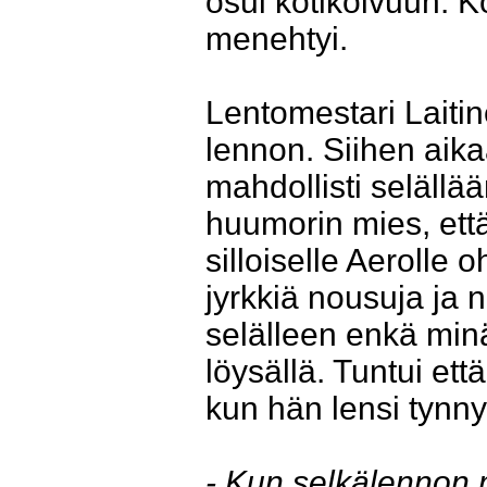
osui kotikoivuun. K
menehtyi.
Lentomestari Laiti
lennon. Siihen aikaa
mahdollisti seläll
huumorin mies, et
silloiselle Aerolle o
jyrkkiä nousuja ja 
selälleen enkä minä
löysällä. Tuntui et
kun hän lensi tynny
- Kun selkälennon m