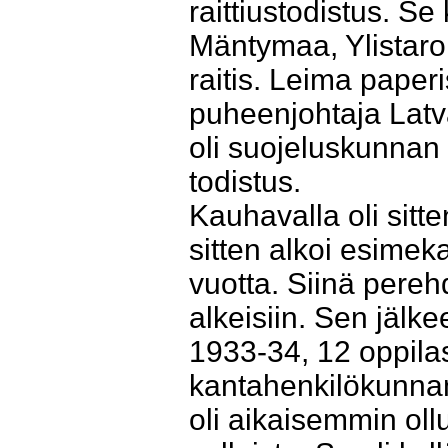
raittiustodistus. S
Mäntymaa, Ylistaro
raitis. Leima paper
puheenjohtaja Latva
oli suojeluskunnan
todistus.
Kauhavalla oli sit
sitten alkoi esimek
vuotta. Siinä pereh
alkeisiin. Sen jäl
1933-34, 12 oppila
kantahenkilökunna
oli aikaisemmin ollu