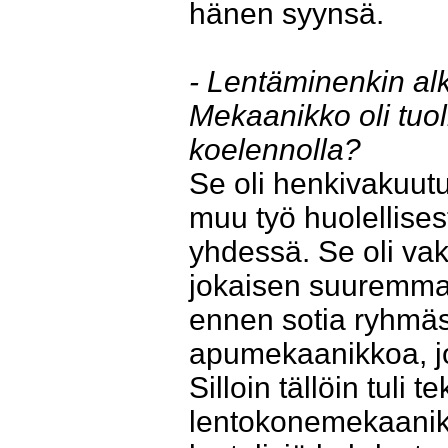
hänen syynsä.
- Lentäminenkin alko
Mekaanikko oli tuo
koelennolla?
Se oli henkivakuutu
muu työ huolellisest
yhdessä. Se oli vak
jokaisen suuremman
ennen sotia ryhmässä
apumekaanikkoa, jot
Silloin tällöin tuli
lentokonemekaaniko