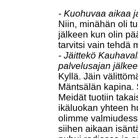
- Kuohuvaa aikaa ja
Niin, minähän oli t
jälkeen kun olin pä
tarvitsi vain tehdä m
- Jäittekö Kauhava
palvelusajan jälke
Kyllä. Jäin välittöm
Mäntsälän kapina. 
Meidät tuotiin takai
ikäluokan yhteen h
olimme valmiudessa v
siihen aikaan isänt