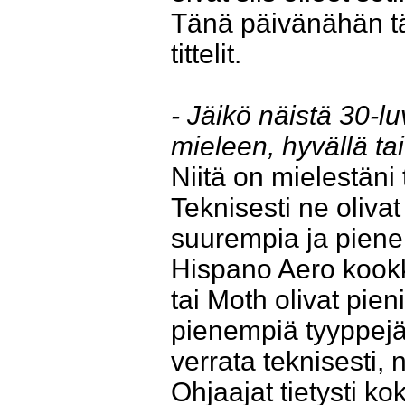
Tänä päivänähän täll
tittelit.
- Jäikö näistä 30-l
mieleen, hyvällä ta
Niitä on mielestän
Teknisesti ne olivat
suurempia ja pienem
Hispano Aero kook
tai Moth olivat pien
pienempiä tyyppejä. 
verrata teknisesti, n
Ohjaajat tietysti ko