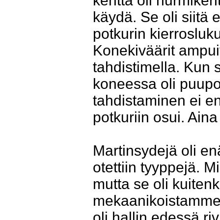
kenttä oli nurmiken
käydä. Se oli siitä 
potkurin kierrosluk
Konekiväärit ampuiv
tahdistimella. Kun 
koneessa oli puupot
tahdistaminen ei ens
potkuriin osui. Aina
Martinsydejä oli en
otettiin tyyppejä. 
mutta se oli kuiten
mekaanikoistamme hu
oli hallin edessä riv