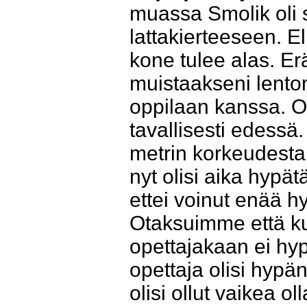
muassa Smolik oli 
lattakierteeseen. El
kone tulee alas. Erä
muistaakseni lentom
oppilaan kanssa. O
tavallisesti edess
metrin korkeudesta 
nyt olisi aika hypät
ettei voinut enää h
Otaksuimme että kun
opettajakaan ei hy
opettaja olisi hypän
olisi ollut vaikea ol