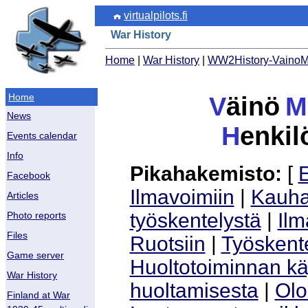
virtualpilots.fi
War History
Home
|
War History
|
WW2History-VainoM
Home
V
äinö
M
News
H
enki
Events calendar
Info
Pikahakemisto:
[
E
Facebook
Ilmavoimiin
|
Kauhav
Articles
työskentelystä
|
Ilm
Photo reports
Files
Ruotsiin
|
Työskente
Game server
Huoltotoiminnan k
War History
huoltamisesta
|
Olo
Finland at War