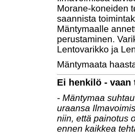
Morane-koneiden te
saannista toiminta
Mäntymaalle annett
perustaminen. Var
Lentovarikko ja Len
Mäntymaata haastat
Ei henkilö - vaan
- Mäntymaa suhtau
uraansa Ilmavoimi
niin, että painotus o
ennen kaikkea teht