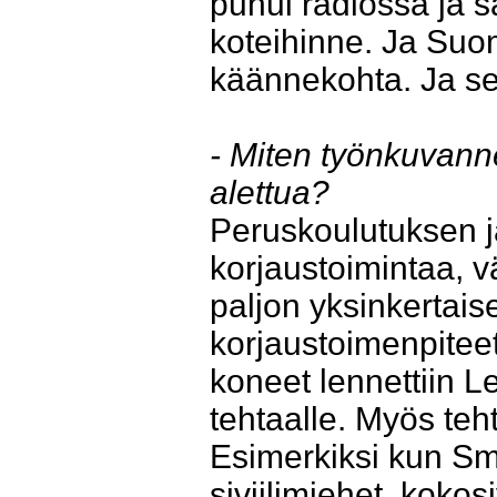
puhui radiossa ja 
koteihinne. Ja Suo
käännekohta. Ja selv
- Miten työnkuvanne
alettua?
Peruskoulutuksen jä
korjaustoimintaa, vä
paljon yksinkertais
korjaustoimenpitee
koneet lennettiin Le
tehtaalle. Myös teh
Esimerkiksi kun Smol
siviilimiehet, kokos