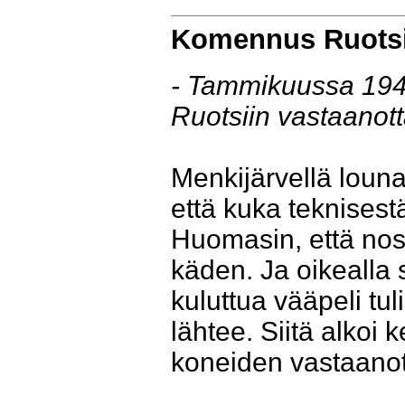
Komennus Ruotsi
- Tammikuussa 194
Ruotsiin vastaanot
Menkijärvellä louna
että kuka teknisest
Huomasin, että no
käden. Ja oikealla
kuluttua vääpeli tul
lähtee. Siitä alkoi
koneiden vastaanot