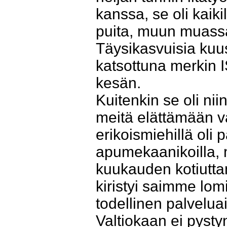
kanssa, se oli kaik
puita, muun muassa
Täysikasvuisia kuu
katsottuna merkin I
kesän.
Kuitenkin se oli niin
meitä elättämään va
erikoismiehillä oli 
apumekaanikoilla,
kuukauden kotiutta
kiristyi saimme lom
todellinen palvelua
Valtiokaan ei pyst