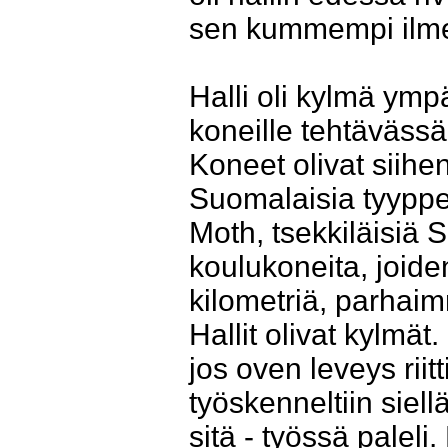
sen kummempi ilme
Halli oli kylmä ymp
koneille tehtävässä 
Koneet olivat siihe
Suomalaisia tyyppe
Moth, tsekkiläisiä 
koulukoneita, joide
kilometriä, parhaim
Hallit olivat kylmät.
jos oven leveys rii
työskenneltiin siellä
sitä - työssä pale