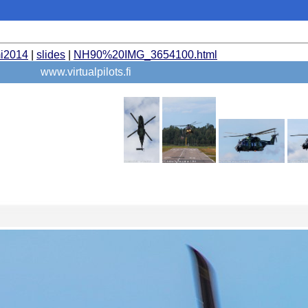
i2014
|
slides
|
NH90%20IMG_3654100.html
www.virtualpilots.fi