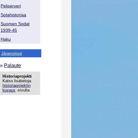
Peliserveri
Sotahistoriaa
Suomen Sodat
1939-45
Haku
Jäsensivut
»
Palaute
Historiaprojekti
Katso lisätietoja
historiaprojektin
kuvaus
-sivulta