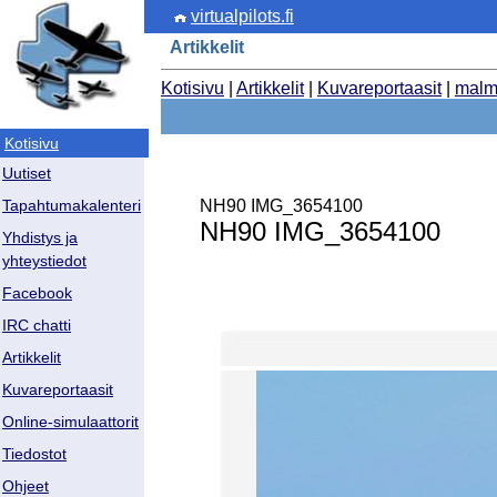
virtualpilots.fi
Artikkelit
Kotisivu
|
Artikkelit
|
Kuvareportaasit
|
malm
Kotisivu
Uutiset
NH90 IMG_3654100
Tapahtumakalenteri
NH90 IMG_3654100
Yhdistys ja
yhteystiedot
Facebook
IRC chatti
Artikkelit
Kuvareportaasit
Online-simulaattorit
Tiedostot
Ohjeet