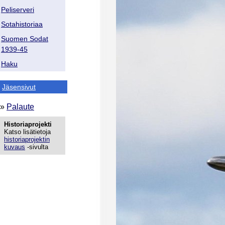
Peliserveri
Sotahistoriaa
Suomen Sodat
1939-45
Haku
Jäsensivut
»
Palaute
Historiaprojekti
Katso lisätietoja
historiaprojektin
kuvaus
-sivulta