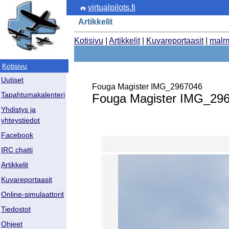
virtualpilots.fi
Artikkelit
Kotisivu
|
Artikkelit
|
Kuvareportaasit
|
malm
Kotisivu
Uutiset
Fouga Magister IMG_2967046
Tapahtumakalenteri
Fouga Magister IMG_29
Yhdistys ja
yhteystiedot
Facebook
IRC chatti
Artikkelit
Kuvareportaasit
Online-simulaattorit
Tiedostot
Ohjeet