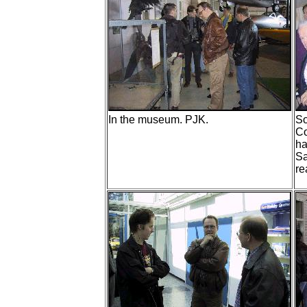
In the museum. PJK.
So
Co
ha
Sa
re