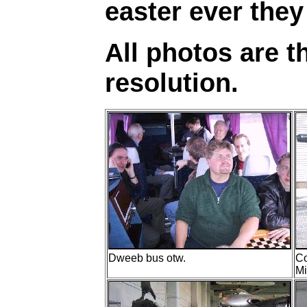
easter ever the
All photos are t
resolution.
Dweeb bus otw.
Co
Mi