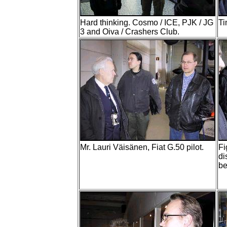
Hard thinking. Cosmo / ICE, PJK / JG
Ti
3 and Oiva / Crashers Club.
Mr. Lauri Väisänen, Fiat G.50 pilot.
Fi
di
be