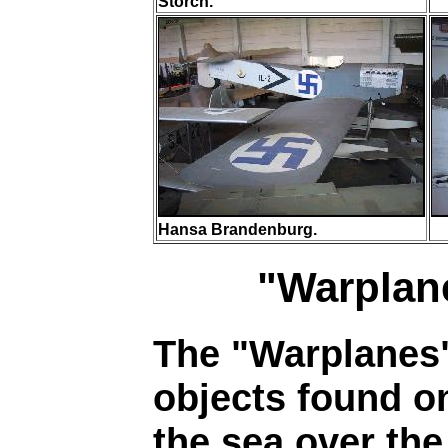
Storch.
Hansa Brandenburg.
"Warplane
The "Warplanes"
objects found on
the sea over the