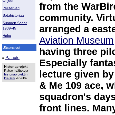
Ohjeet
from the WarBir
Peliserveri
community. Virtu
Sotahistoriaa
Suomen Sodat
arranged a east
1939-45
Haku
Aviation Museum
Jäsensivut
having three pil
»
Palaute
Especially fantas
Historiaprojekti
Katso lisätietoja
lecture given by
historiaprojektin
kuvaus
-sivulta
& Me 109 ace, wh
squadron's days 
front lines. Man