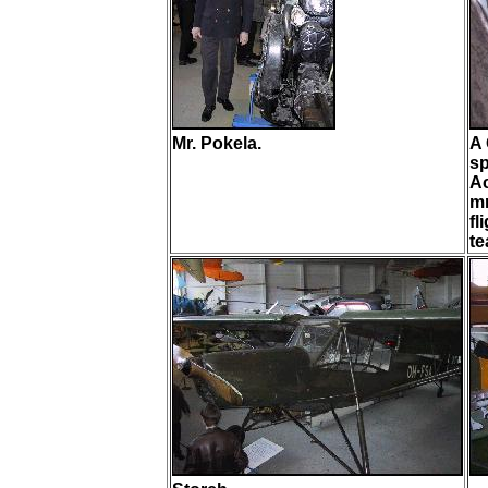
Mr. Pokela.
A 
sp
Ac
mr
fl
te