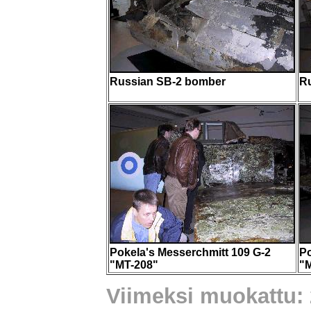
Russian SB-2 bomber
R
Pokela's Messerchmitt 109 G-2
Po
"MT-208"
"
Viimeksi muokattu: 