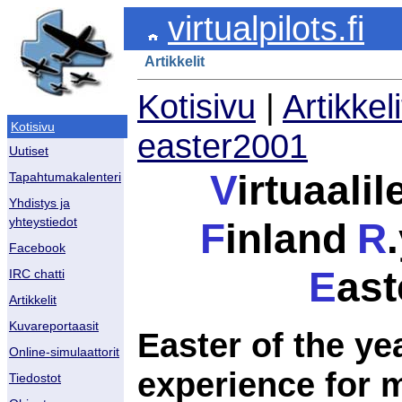
virtualpilots.fi
Artikkelit
Kotisivu
|
Artikkeli
Kotisivu
easter2001
Uutiset
V
irtuaalil
Tapahtumakalenteri
Yhdistys ja
yhteystiedot
F
inland
R
.
Facebook
E
ast
IRC chatti
Artikkelit
Kuvareportaasit
Easter of the ye
Online-simulaattorit
experience for m
Tiedostot