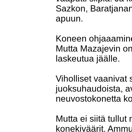
Sazkon, Baratjanan k
apuun.
Koneen ohjaaaminen
Mutta Mazajevin onni
laskeutua jäälle.
Viholliset vaanivat 
juoksuhaudoista, av
neuvostokonetta ko
Mutta ei siitä tullu
konekiväärit. Ammutt