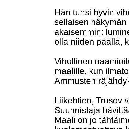
Hän tunsi hyvin vih
sellaisen näkymän
akaisemmin: lumine
olla niiden päällä,
Vihollinen naamioit
maalille, kun ilmato
Ammusten räjähdyks
Liikehtien, Trusov v
Suunnistaja hävitt
Maali on jo tähtäim