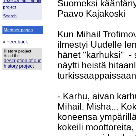
Suomeksi kääntäny
1939-45 multimedia
project
Paavo Kajakoski
Search
Member pages
Kun Mihail Trofimo
»
Feedback
ilmestyi Uudelle len
History project
hänet "karhuksi" - 
Read the
description of our
näytti heistä hitaa
history project
turkissaappaissaan
- Karhu, aivan karh
Mihail. Misha... Ko
koneensa ympärillä.
kokeili moottoreita,