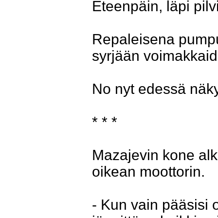
Eteenpäin, läpi pilv
Repaleisena pumpuli
syrjään voimakkaid
No nyt edessä näky
* * *
Mazajevin kone alka
oikean moottorin.
- Kun vain pääsisi o