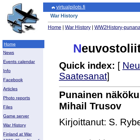
virtualpilots.fi
War History
Home
|
War History
|
WW2History-punanak
Home
N
euvostolii
News
Events calendar
Quick index:
[
Neuv
Info
Saatesanat
]
Facebook
Articles
Punainen näkökul
Photo reports
Mihail Trusov
Files
Game server
Kirjoittanut: S. Ryb
War History
Finland at War