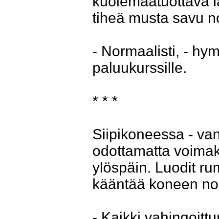
kuolemaatuottava las
tiheä musta savu no
- Normaalisti, - hy
paluukurssille.
* * *
Siipikoneessa - van
odottamatta voimak
ylöspäin. Luodit ru
kääntää koneen nope
- Kaikki vahingoitt