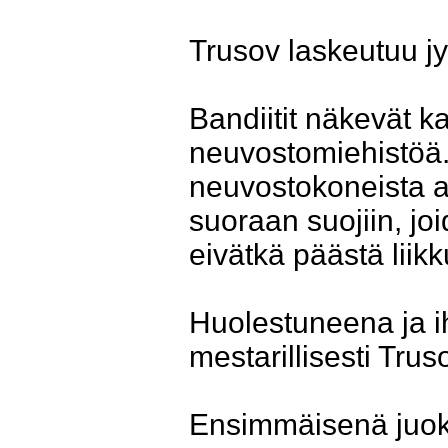
Trusov laskeutuu jy
Bandiitit näkevät ka
neuvostomiehistöä. 
neuvostokoneista a
suoraan suojiin, joi
eivätkä päästä liik
Huolestuneena ja ih
mestarillisesti Trus
Ensimmäisenä juoksi