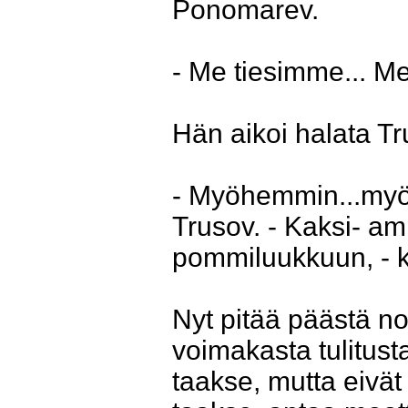
Ponomarev.
- Me tiesimme... M
Hän aikoi halata Tr
- Myöhemmin...myöh
Trusov. - Kaksi- amp
pommiluukkuun, - 
Nyt pitää päästä nop
voimakasta tulitus
taakse, mutta eivä