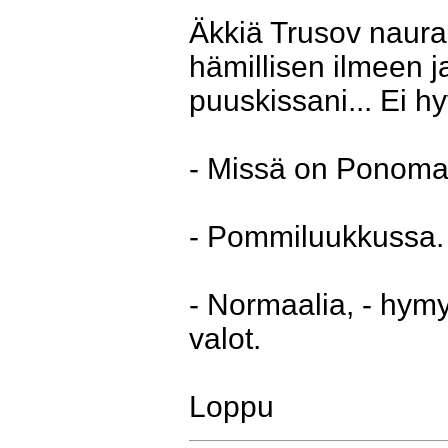
Äkkiä Trusov naurah
hämillisen ilmeen j
puuskissani... Ei hy
- Missä on Ponomar
- Pommiluukkussa.
- Normaalia, - hymy
valot.
Loppu