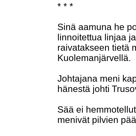
* * *
Sinä aamuna he pom
linnoitettua linjaa 
raivatakseen tietä m
Kuolemanjärvellä.
Johtajana meni ka
hänestä johti Trus
Sää ei hemmotellut.
menivät pilvien pää