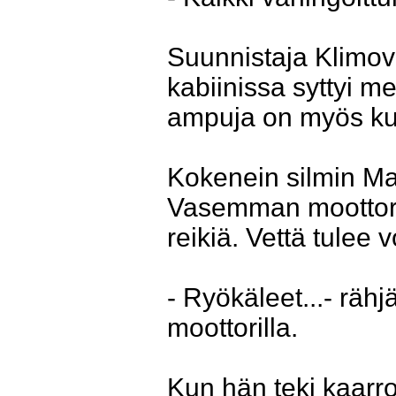
Suunnistaja Klimov
kabiinissa syttyi m
ampuja on myös k
Kokenein silmin Ma
Vasemman moottori
reikiä. Vettä tulee
- Ryökäleet...- rähj
moottorilla.
Kun hän teki kaarr