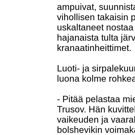
ampuivat, suunnista
vihollisen takaisin
uskaltaneet nostaa
hajanaista tulta järv
kranaatinheittimet.
Luoti- ja sirpaleku
luona kolme rohkeaa
- Pitää pelastaa mieh
Trusov. Hän kuvitt
vaikeuden ja vaaral
bolshevikin voimak