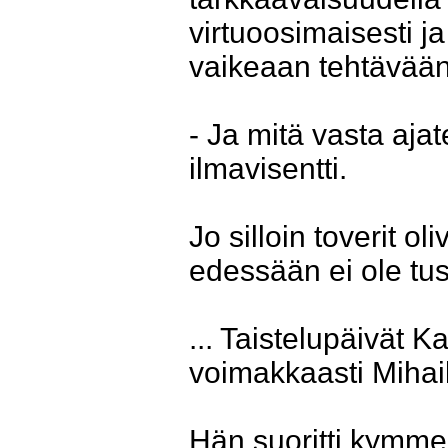
virtuoosimaisesti ja
vaikeaan tehtävään
- Ja mitä vasta ajat
ilmavisentti.
Jo silloin toverit ol
edessään ei ole tus
... Taistelupäivät K
voimakkaasti Mihail
Hän suoritti kymmen