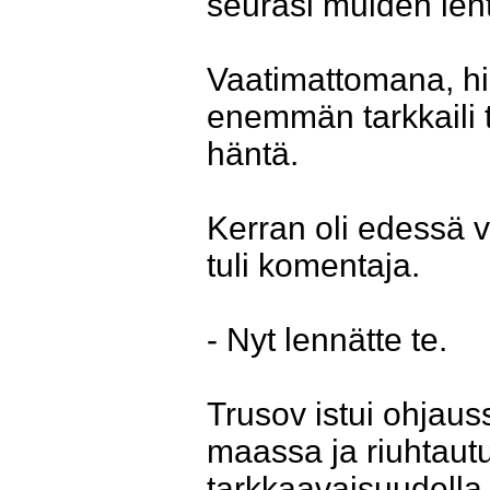
seurasi muiden lentä
Vaatimattomana, hil
enemmän tarkkaili t
häntä.
Kerran oli edessä v
tuli komentaja.
- Nyt lennätte te.
Trusov istui ohjaus
maassa ja riuhtaut
tarkkaavaisuudella 