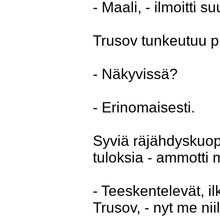
- Maali, - ilmoitti 
Trusov tunkeutuu pi
- Näkyvissä?
- Erinomaisesti.
Syviä räjähdyskuop
tuloksia - ammotti m
- Teeskentelevät, ilk
Trusov, - nyt me ni