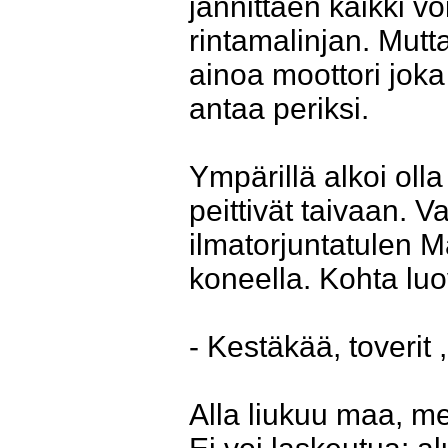
jännittäen kaikki vo
rintamalinjan. Mutta
ainoa moottori jo
antaa periksi.
Ympärillä alkoi oll
peittivät taivaan. 
ilmatorjuntatulen Ma
koneella. Kohta luo
- Kestäkää, toverit ,
Alla liukuu maa, me