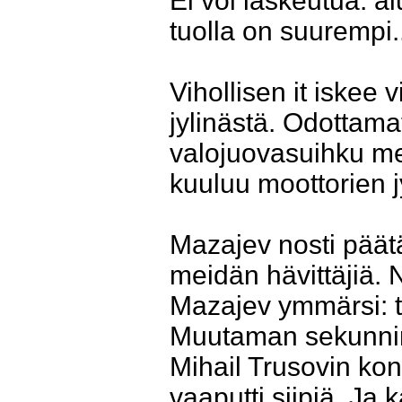
Ei voi laskeutua: al
tuolla on suurempi..
Vihollisen it iskee 
jylinästä. Odottam
valojuovasuihku me
kuuluu moottorien j
Mazajev nosti päätä
meidän hävittäjiä. N
Mazajev ymmärsi: ta
Muutaman sekunnin
Mihail Trusovin kone
vaaputti siipiä. Ja