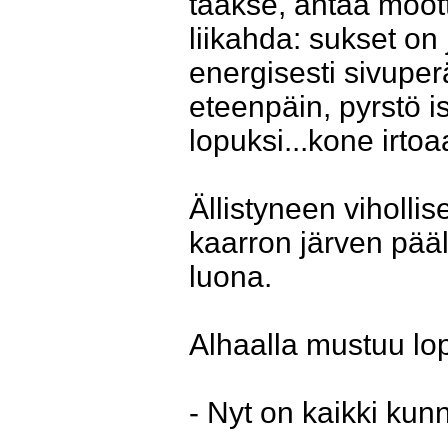
taakse, antaa moott
liikahda: sukset on 
energisesti sivuper
eteenpäin, pyrstö 
lopuksi...kone irtoa
Ällistyneen viholli
kaarron järven pää
luona.
Alhaalla mustuu lo
- Nyt on kaikki kun