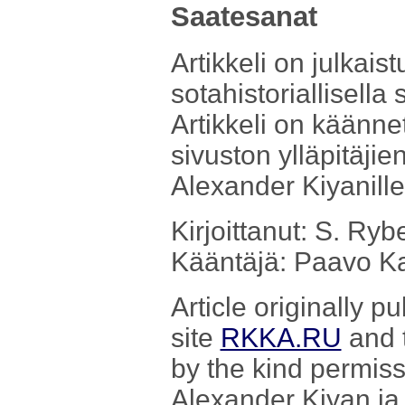
Saatesanat
Artikkeli on julkais
sotahistoriallisella 
Artikkeli on käännet
sivuston ylläpitäjien 
Alexander Kiyanille 
Kirjoittanut: S. Ryb
Kääntäjä: Paavo Ka
Article originally p
site
RKKA.RU
and t
by the kind permis
Alexander Kiyan ja 