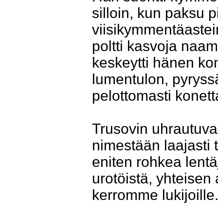
silloin, kun paksu 
viisikymmentäastei
poltti kasvoja naama
keskeytti hänen ko
lumentulon, pyryss
pelottomasti konett
Trusovin uhrautuvai
nimestään laajasti 
eniten rohkea lentäj
urotöistä, yhteisen
kerromme lukijoille