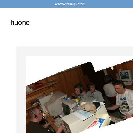
www.virtualpilots.fi
huone