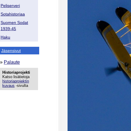
Peliserveri
Sotahistoriaa
Suomen Sodat
1939-45
Haku
Jäsensivut
»
Palaute
Historiaprojekti
Katso lisätietoja
historiaprojektin
kuvaus
-sivulta