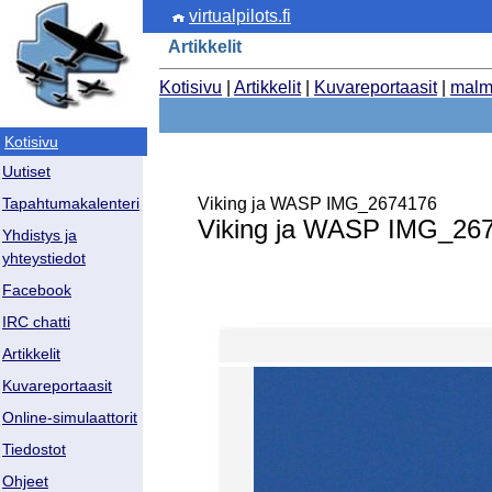
virtualpilots.fi
Artikkelit
Kotisivu
|
Artikkelit
|
Kuvareportaasit
|
malm
Kotisivu
Uutiset
Viking ja WASP IMG_2674176
Tapahtumakalenteri
Viking ja WASP IMG_26
Yhdistys ja
yhteystiedot
Facebook
IRC chatti
Artikkelit
Kuvareportaasit
Online-simulaattorit
Tiedostot
Ohjeet