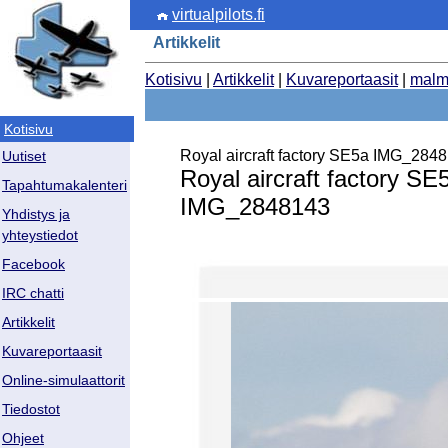
virtualpilots.fi
Artikkelit
Kotisivu
|
Artikkelit
|
Kuvareportaasit
|
malm
Kotisivu
Royal aircraft factory SE5a IMG_284
Uutiset
Royal aircraft factory SE
Tapahtumakalenteri
IMG_2848143
Yhdistys ja
yhteystiedot
Facebook
IRC chatti
Artikkelit
Kuvareportaasit
Online-simulaattorit
Tiedostot
Ohjeet