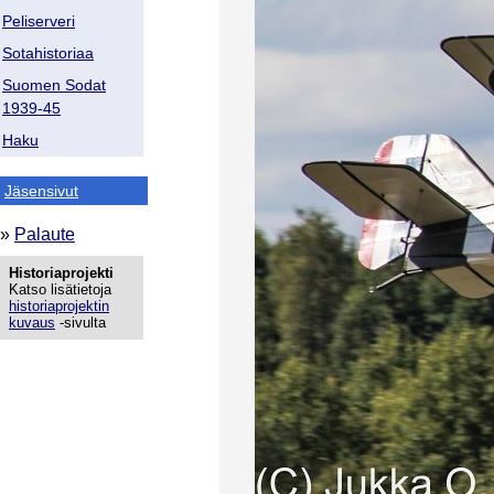
Peliserveri
Sotahistoriaa
Suomen Sodat
1939-45
Haku
Jäsensivut
»
Palaute
Historiaprojekti
Katso lisätietoja
historiaprojektin
kuvaus
-sivulta