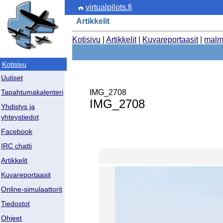
virtualpilots.fi
Artikkelit
Kotisivu
|
Artikkelit
|
Kuvareportaasit
|
malm
Kotisivu
Uutiset
IMG_2708
Tapahtumakalenteri
IMG_2708
Yhdistys ja
yhteystiedot
Facebook
IRC chatti
Artikkelit
Kuvareportaasit
Online-simulaattorit
Tiedostot
Ohjeet