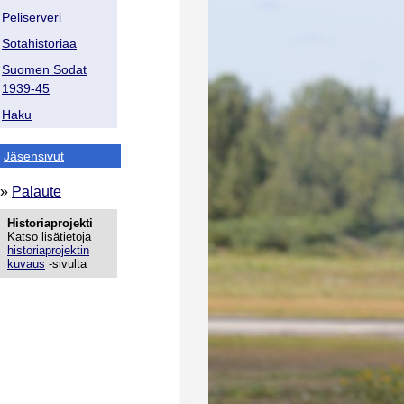
Peliserveri
Sotahistoriaa
Suomen Sodat
1939-45
Haku
Jäsensivut
»
Palaute
Historiaprojekti
Katso lisätietoja
historiaprojektin
kuvaus
-sivulta