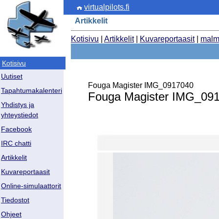
virtualpilots.fi
Artikkelit
Kotisivu
|
Artikkelit
|
Kuvareportaasit
|
malm
Kotisivu
Uutiset
Fouga Magister IMG_0917040
Tapahtumakalenteri
Fouga Magister IMG_09
Yhdistys ja
yhteystiedot
Facebook
IRC chatti
Artikkelit
Kuvareportaasit
Online-simulaattorit
Tiedostot
Ohjeet