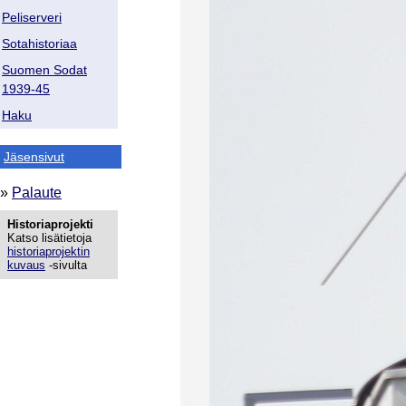
Peliserveri
Sotahistoriaa
Suomen Sodat
1939-45
Haku
Jäsensivut
»
Palaute
Historiaprojekti
Katso lisätietoja
historiaprojektin
kuvaus
-sivulta