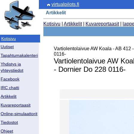
virtualpilots.fi
Artikkelit
Kotisivu
|
Artikkelit
|
Kuvareportaasit
|
lapp
Kotisivu
Uutiset
Vartiolentolaivue AW Koala - AB 412 
0116-
Tapahtumakalenteri
Vartiolentolaivue AW Koa
Yhdistys ja
- Dornier Do 228 0116-
yhteystiedot
Facebook
IRC chatti
Artikkelit
Kuvareportaasit
Online-simulaattorit
Tiedostot
Ohjeet