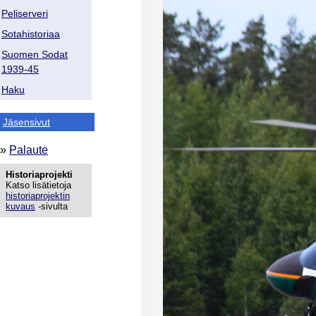
Peliserveri
Sotahistoriaa
Suomen Sodat
1939-45
Haku
Jäsensivut
»
Palaute
Historiaprojekti
Katso lisätietoja
historiaprojektin
kuvaus
-sivulta