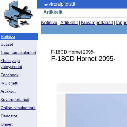
virtualpilots.fi
Artikkelit
Kotisivu
|
Artikkelit
|
Kuvareportaasit
|
lapp
Kotisivu
Uutiset
F-18CD Hornet 2095-
Tapahtumakalenteri
F-18CD Hornet 2095-
Yhdistys ja
yhteystiedot
Facebook
IRC chatti
Artikkelit
Kuvareportaasit
Online-simulaattorit
Tiedostot
Ohjeet