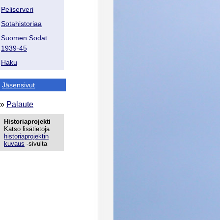
Peliserveri
Sotahistoriaa
Suomen Sodat
1939-45
Haku
Jäsensivut
»
Palaute
Historiaprojekti
Katso lisätietoja
historiaprojektin
kuvaus
-sivulta