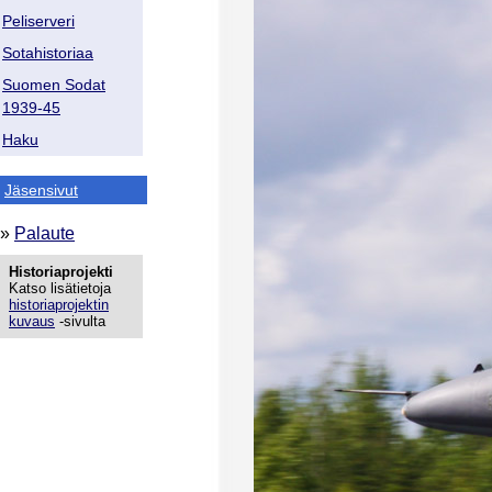
Peliserveri
Sotahistoriaa
Suomen Sodat
1939-45
Haku
Jäsensivut
»
Palaute
Historiaprojekti
Katso lisätietoja
historiaprojektin
kuvaus
-sivulta