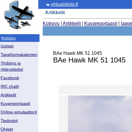
virtualpilots.fi
Artikkelit
Kotisivu
|
Artikkelit
|
Kuvareportaasit
|
lapp
Kotisivu
Uutiset
BAe Hawk MK 51 1045
Tapahtumakalenteri
BAe Hawk MK 51 1045
Yhdistys ja
yhteystiedot
Facebook
IRC chatti
Artikkelit
Kuvareportaasit
Online-simulaattorit
Tiedostot
Ohjeet