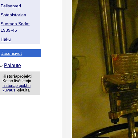
Peliserveri
Sotahistoriaa
Suomen Sodat
1939-45
Haku
Jäsensivut
»
Palaute
Historiaprojekti
Katso lisätietoja
historiaprojektin
kuvaus
-sivulta