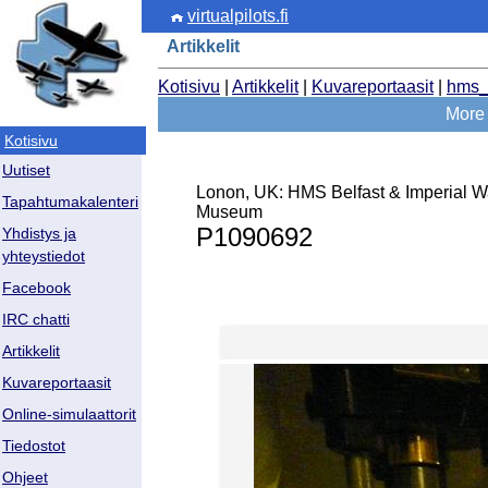
virtualpilots.fi
Artikkelit
Kotisivu
|
Artikkelit
|
Kuvareportaasit
|
hms_
More 
Kotisivu
Uutiset
Lonon, UK: HMS Belfast & Imperial W
Tapahtumakalenteri
Museum
P1090692
Yhdistys ja
yhteystiedot
Facebook
IRC chatti
Artikkelit
Kuvareportaasit
Online-simulaattorit
Tiedostot
Ohjeet