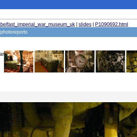
belfast_imperial_war_museum_uk
|
slides
|
P1090692.html
photoreports
ar