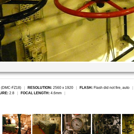
 (DMC-FZ18)
|
RESOLUTION:
2560 x 1920
|
FLASH:
Flash did not fire, auto
URE:
2.8
|
FOCAL LENGTH:
4.6mm
|