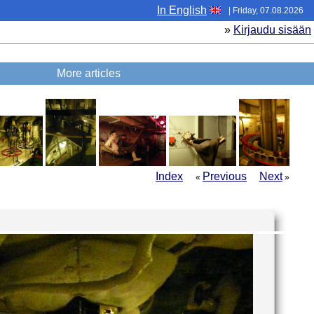
In English
| Friday, 07.08.2026
»
Kirjaudu sisään
More articles
Index
Previous
Next
«
»