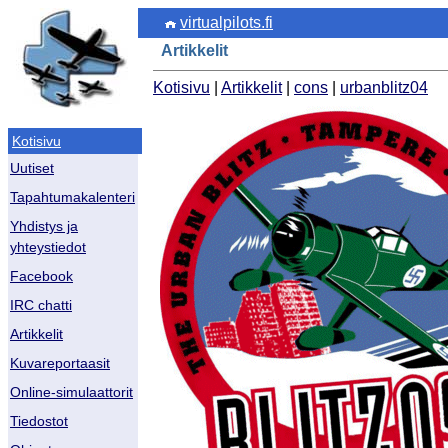
virtualpilots.fi
Artikkelit
Kotisivu
|
Artikkelit
|
cons
|
urbanblitz04
Kotisivu
Uutiset
Tapahtumakalenteri
Yhdistys ja
yhteystiedot
Facebook
IRC chatti
Artikkelit
Kuvareportaasit
Online-simulaattorit
Tiedostot