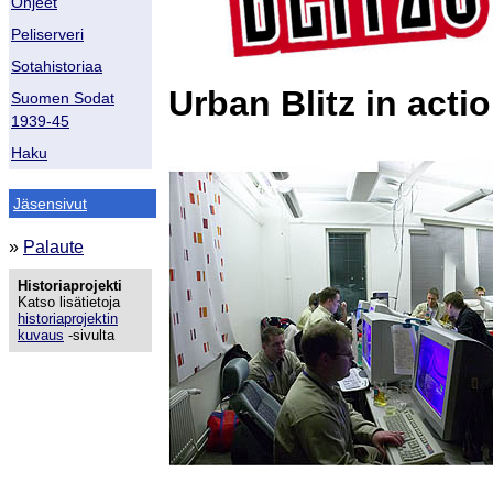
Ohjeet
Peliserveri
Sotahistoriaa
Urban Blitz in acti
Suomen Sodat
1939-45
Haku
Jäsensivut
»
Palaute
Historiaprojekti
Katso lisätietoja
historiaprojektin
kuvaus
-sivulta