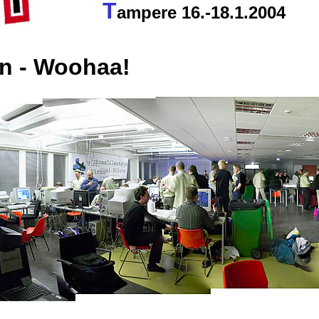
T
ampere 16.-18.1.2004
on - Woohaa!