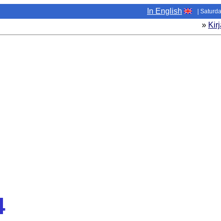
In English
| Saturd
»
Kir
4