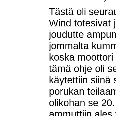
Tästä oli seura
Wind totesivat ja
joudutte ampum
jommalta kumma
koska moottori
tämä ohje oli s
käytettiin siin
porukan teilaa
olikohan se 20. 
ammuttiin ales