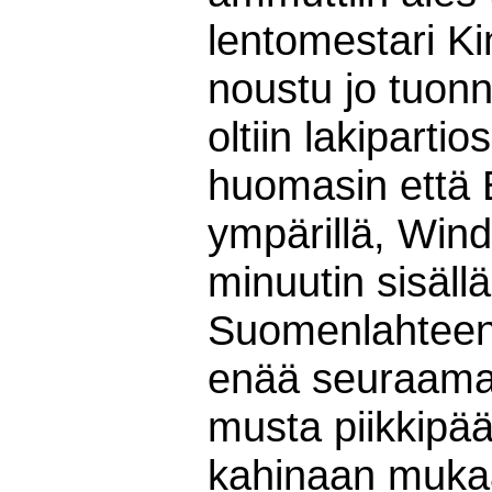
lentomestari Kin
noustu jo tuonn
oltiin lakipartio
huomasin että Br
ympärillä, Wi
minuutin sisällä
Suomenlahteen.
enää seuraamaa
musta piikkipää 
kahinaan mukaa