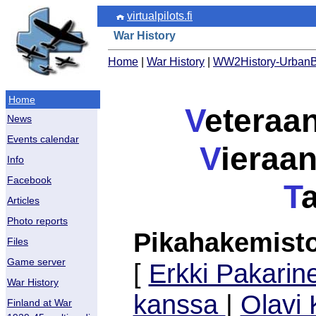
virtualpilots.fi
War History
Home
|
War History
|
WW2History-UrbanBl
Home
V
eteraan
News
Events calendar
V
ieraa
Info
Facebook
T
Articles
Photo reports
Pikahakemisto
Files
Game server
[
Erkki Pakarine
War History
kanssa
|
Olavi 
Finland at War