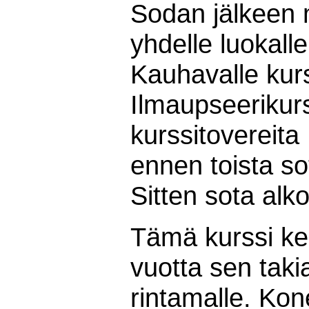
Sodan jälkeen m
yhdelle luokall
Kauhavalle kurs
Ilmaupseerikurs
kurssitovereita
ennen toista so
Sitten sota alk
Tämä kurssi ke
vuotta sen takia
rintamalle. Kon