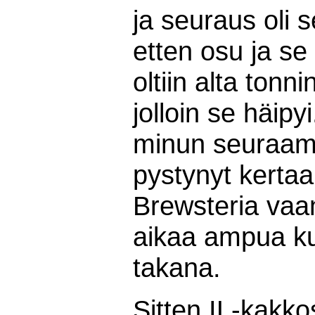
ja seuraus oli 
etten osu ja se
oltiin alta tonn
jolloin se häip
minun seuraamis
pystynyt kert
Brewsteria vaan 
aikaa ampua kun
takana.
Sitten IL-kakk