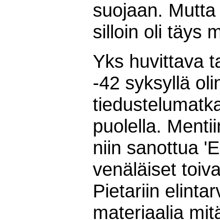
suojaan. Mutta 
silloin oli täys 
Yks huvittava t
-42 syksyllä olin
tiedustelumatka
puolella. Menti
niin sanottua 'E
venäläiset toiv
Pietariin elinta
materiaalia mitä 