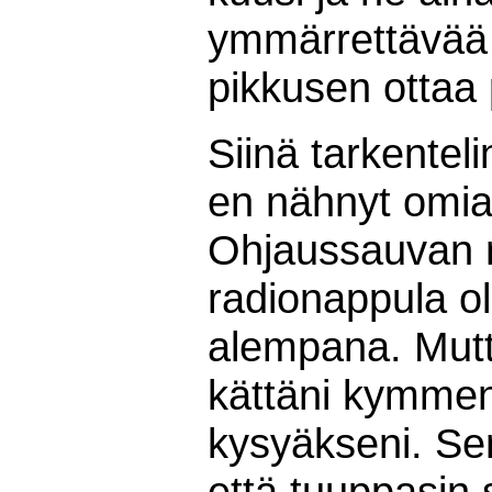
ymmärrettävää o
pikkusen ottaa 
Siinä tarkenteli
en nähnyt omia, 
Ohjaussauvan 
radionappula o
alempana. Mutt
kättäni kymment
kysyäkseni. Se
että tuuppasin