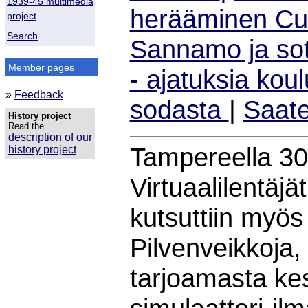
1939-45 multimedia
herääminen Cur
project
Search
Sannamo ja so
Member pages
- ajatuksia kou
»
Feedback
sodasta
|
Saat
History project
Read the
description of our
Tampereella 30.
history project
Virtuaalilentäjä
kutsuttiin myös 
Pilvenveikkoja,
tarjoamasta kes