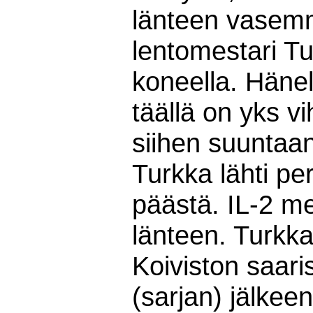
länteen vasemm
lentomestari Tu
koneella. Hänelle
täällä on yks v
siihen suuntaan
Turkka lähti pe
päästä. IL-2 me
länteen. Turkk
Koiviston saari
(sarjan) jälkee