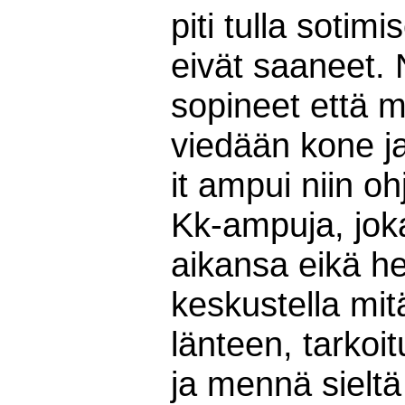
piti tulla sotim
eivät saaneet. 
sopineet että 
viedään kone j
it ampui niin o
Kk-ampuja, joka 
aikansa eikä hei
keskustella mit
länteen, tarkoi
ja mennä sielt