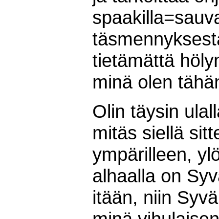
spaakilla=sauva
täsmennyksestä)
tietämättä hölyn
minä olen tähän
Olin täysin ula
mitäs siellä sit
ympärilleen, yl
alhaalla on Syv
itään, niin Syvä
minä vihulaisen