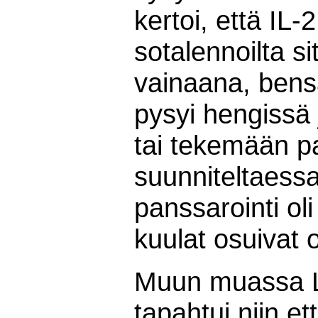
kertoi, että IL-2
sotalennoilta si
vainaana, bens
pysyi hengissä 
tai tekemään p
suunniteltaessa
panssarointi ol
kuulat osuivat 
Muun muassa 
tapahtui niin e