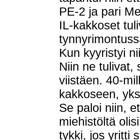
PE-2 ja pari Me
IL-kakkoset tuli
tynnyrimontuss
Kun kyyristyi ni
Niin ne tulivat,
viistäen. 40-mi
kakkoseen, yksi
Se paloi niin, e
miehistöltä oli
tykki, jos yritt