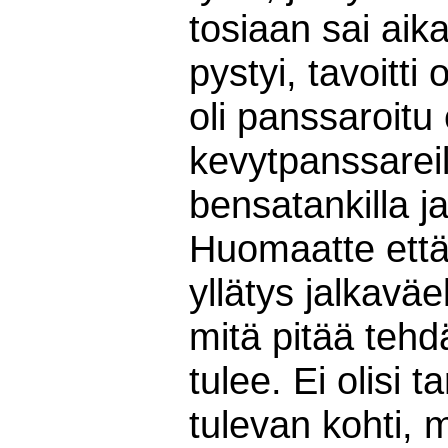
tosiaan sai aik
pystyi, tavoitti
oli panssaroitu e
kevytpanssareil
bensatankilla j
Huomaatte että 
yllätys jalkaväel
mitä pitää tehd
tulee. Ei olisi 
tulevan kohti,