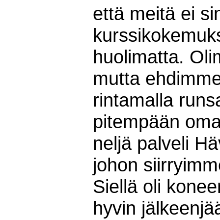
että meitä ei si
kurssikokemuks
huolimatta. Oli
mutta ehdimme 
rintamalla run
pitempään omal
neljä palveli H
johon siirryim
Siellä oli konee
hyvin jälkeenjä