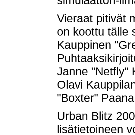
simulaattori-ilm
Vieraat pitivät
on koottu tälle
Kauppinen "Gre
Puhtaaksikirjoi
Janne "Netfly" 
Olavi Kauppila
"Boxter" Paan
Urban Blitz 200
lisätietoineen v