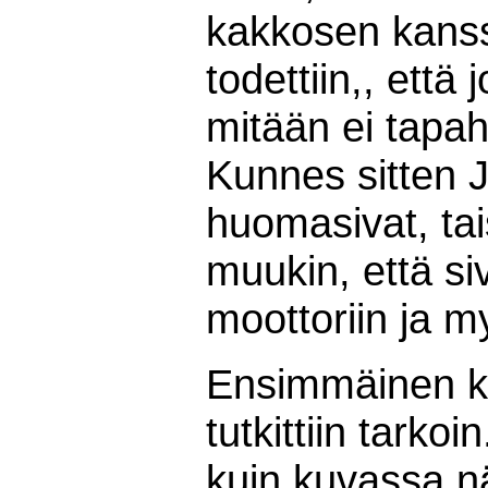
kakkosen kanss
todettiin,, että 
mitään ei tapah
Kunnes sitten 
huomasivat, tai
muukin, että s
moottoriin ja m
Ensimmäinen ko
tutkittiin tarkoi
kuin kuvassa n