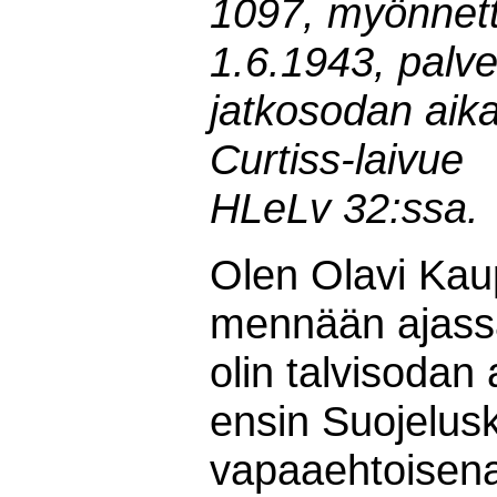
1097, myönnet
1.6.1943, palve
jatkosodan aik
Curtiss-laivue
HLeLv 32:ssa.
Olen Olavi Kaup
mennään ajassa
olin talvisodan
ensin Suojelusk
vapaaehtoisena 