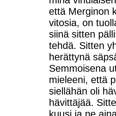
että Merginon 
vitosia, on tuol
siinä sitten päll
tehdä. Sitten y
herättynä säps
Semmoisena utu
mieleeni, että p
siellähän oli hä
hävittäjää. Sitte
kuusi ja ne aina