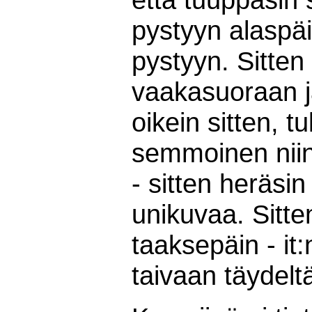
pystyyn alaspäi
pystyyn. Sitten 
vaakasuoraan ja
oikein sitten, t
semmoinen niin
- sitten heräsin
unikuvaa. Sitte
taaksepäin - it:
taivaan täydelt