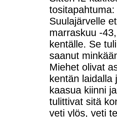
tositapahtuma: y
Suulajärvelle e
marraskuu -43, s
kentälle. Se tuli
saanut minkään
Miehet olivat as
kentän laidalla
kaasua kiinni 
tulittivat sitä k
veti ylös, veti 