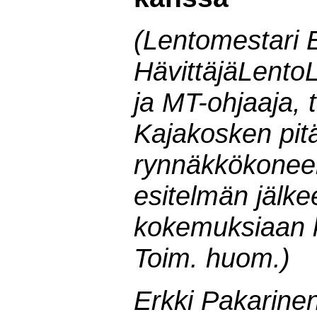
(Lentomestari 
HävittäjäLentoL
ja MT-ohjaaja, 
Kajakosken pit
rynnäkkökoneen
esitelmän jälke
kokemuksiaan k
Toim. huom.)
Erkki Pakarinen