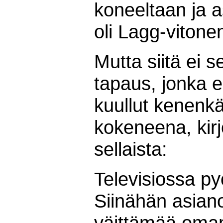
koneeltaan ja a
oli Lagg-vitone
Mutta siitä ei
tapaus, jonka e
kuullut kenenkä
kokeneena, kirj
sellaista:
Televisiossa pyö
Siinähän asian
väittämää oma