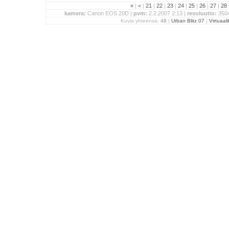
«
|
<
|
21
|
22
|
23
|
24
|
25
|
26
|
27
|
28
kamera:
Canon EOS 20D |
pvm:
2.2.2007 2:13 |
resoluutio:
3504
Kuvia yhteensä:
48
|
Urban Blitz 07
|
Virtuaali