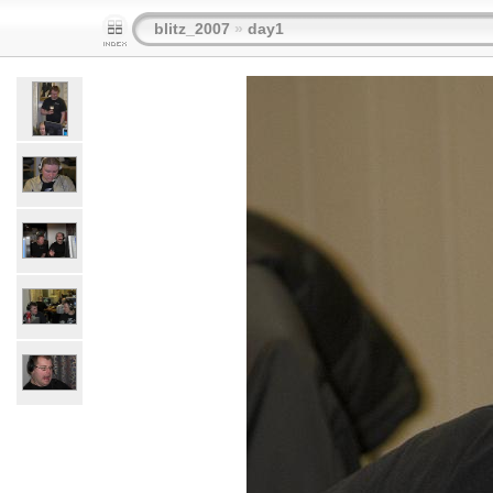
blitz_2007
»
day1